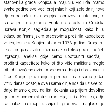
stanovnika grada Konjica, a imajući u vidu da imamo
svake godine sve veći broj mladih koji žele da njihova
djeca pohađaju ovu odgojno- obrazovnu ustanovu, te
su se jednim dijelom stvorile i liste čekanja, Gradska
uprava Konjic sagledala je mogućnosti kako bi u
skladu sa finansijskim sredstvima proširila kapacitete
vrtića, koji je u Konjicu otvoren 1976.godine. Drago mi
je da mogu najaviti da ćemo nakon toliko godina početi
izgradnju aneksa, gdje ćemo upotpuniti sadržaj i
proširiti kapacitete kako bi što više mališana moglo
biti obuhvaćeno ovim procesom odgoja i obrazovanja.
Grad Konjic je u ranijem periodu imao samo jedan
vrtić, danas postoje dva i sama činjenica da uz sve to i
dalje imamo djecu na listi čekanja za prijem dovoljno
govori o samom statusu roditelja, ali i o Konjicu, gdje
se nalazi na mapi razvijenih gradova - naglasio je