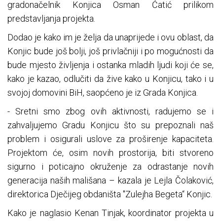
gradonačelnik Konjica Osman Ćatić prilikom
predstavljanja projekta.
Dodao je kako im je želja da unaprijede i ovu oblast, da
Konjic bude još bolji, još privlačniji i po mogućnosti da
bude mjesto življenja i ostanka mladih ljudi koji će se,
kako je kazao, odlučiti da žive kako u Konjicu, tako i u
svojoj domovini BiH, saopćeno je iz Grada Konjica.
- Sretni smo zbog ovih aktivnosti, radujemo se i
zahvaljujemo Gradu Konjicu što su prepoznali naš
problem i osigurali uslove za proširenje kapaciteta.
Projektom će, osim novih prostorija, biti stvoreno
sigurno i poticajno okruženje za odrastanje novih
generacija naših mališana – kazala je Lejla Čolaković,
direktorica Dječijeg obdaništa "Zulejha Begeta“ Konjic.
Kako je naglasio Kenan Tinjak, koordinator projekta u