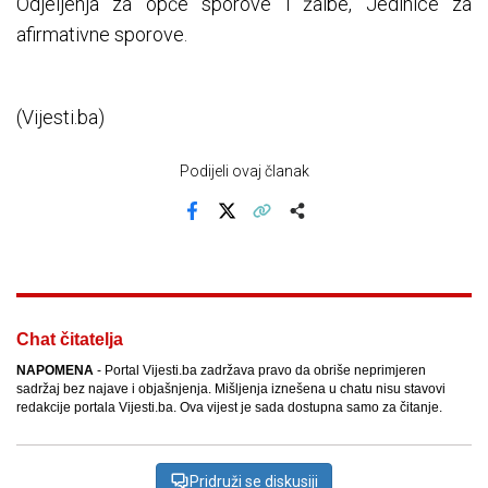
Odjeljenja za opće sporove i žalbe, Jedinice za
afirmativne sporove.
(Vijesti.ba)
Podijeli ovaj članak
Facebook
X
Kopiraj link
Više
Chat čitatelja
NAPOMENA
- Portal Vijesti.ba zadržava pravo da obriše neprimjeren
sadržaj bez najave i objašnjenja. Mišljenja iznešena u chatu nisu stavovi
redakcije portala Vijesti.ba. Ova vijest je sada dostupna samo za čitanje.
Pridruži se diskusiji