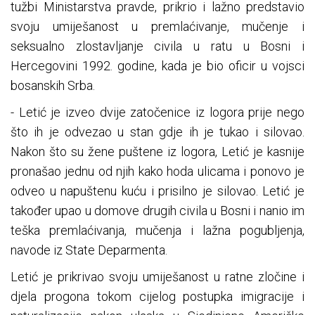
tužbi Ministarstva pravde, prikrio i lažno predstavio
svoju umiješanost u premlaćivanje, mučenje i
seksualno zlostavljanje civila u ratu u Bosni i
Hercegovini 1992. godine, kada je bio oficir u vojsci
bosanskih Srba.
- Letić je izveo dvije zatočenice iz logora prije nego
što ih je odvezao u stan gdje ih je tukao i silovao.
Nakon što su žene puštene iz logora, Letić je kasnije
pronašao jednu od njih kako hoda ulicama i ponovo je
odveo u napuštenu kuću i prisilno je silovao. Letić je
također upao u domove drugih civila u Bosni i nanio im
teška premlaćivanja, mučenja i lažna pogubljenja,
navode iz State Deparmenta.
Letić je prikrivao svoju umiješanost u ratne zločine i
djela progona tokom cijelog postupka imigracije i