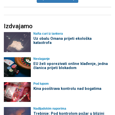
Izdvajamo
Nafta curi iz tankera
Uz obalu Omana prijeti ekološka
katastrofa
Neslaganje
EU želi oporezivati online klađenje, jedna
članica prijeti blokadom
Pod lupom
Kina pooštrava kontrolu nad bogatima
Nadljudskim naporima
Trebinje: Pod kontrolom požar u blizini