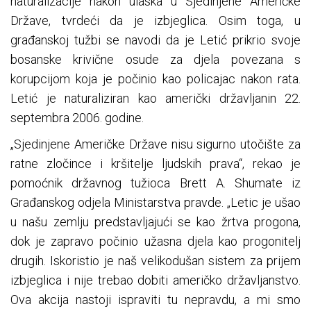
naturalizacije nakon ulaska u Sjedinjene Američke
Države, tvrdeći da je izbjeglica. Osim toga, u
građanskoj tužbi se navodi da je Letić prikrio svoje
bosanske krivične osude za djela povezana s
korupcijom koja je počinio kao policajac nakon rata.
Letić je naturaliziran kao američki državljanin 22.
septembra 2006. godine.
„Sjedinjene Američke Države nisu sigurno utočište za
ratne zločince i kršitelje ljudskih prava“, rekao je
pomoćnik državnog tužioca Brett A. Shumate iz
Građanskog odjela Ministarstva pravde. „Letic je ušao
u našu zemlju predstavljajući se kao žrtva progona,
dok je zapravo počinio užasna djela kao progonitelj
drugih. Iskoristio je naš velikodušan sistem za prijem
izbjeglica i nije trebao dobiti američko državljanstvo.
Ova akcija nastoji ispraviti tu nepravdu, a mi smo