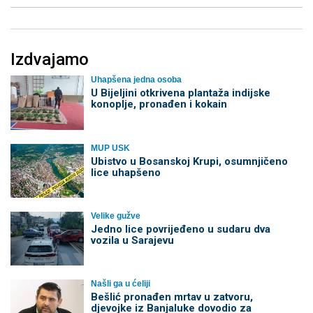
Izdvajamo
Uhapšena jedna osoba
​U Bijeljini otkrivena plantaža indijske
konoplje, pronađen i kokain
MUP USK
Ubistvo u Bosanskoj Krupi, osumnjičeno
lice uhapšeno
Velike gužve
Јedno lice povrijeđeno u sudaru dva
vozila u Sarajevu
Našli ga u ćeliji
Bešlić pronađen mrtav u zatvoru,
djevojke iz Banjaluke dovodio za