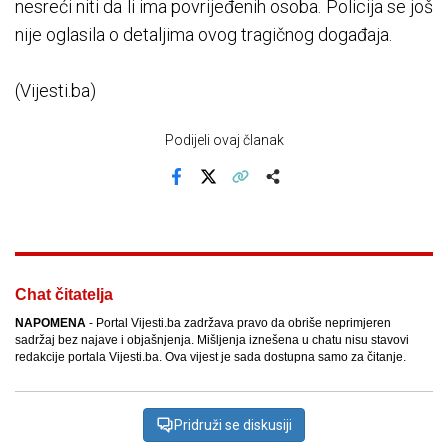
nesreći niti da li ima povrijeđenih osoba. Policija se još
nije oglasila o detaljima ovog tragičnog događaja.
(Vijesti.ba)
Podijeli ovaj članak
Facebook
X
Kopiraj link
Više
Chat čitatelja
NAPOMENA
- Portal Vijesti.ba zadržava pravo da obriše neprimjeren
sadržaj bez najave i objašnjenja. Mišljenja iznešena u chatu nisu stavovi
redakcije portala Vijesti.ba. Ova vijest je sada dostupna samo za čitanje.
Pridruži se diskusiji