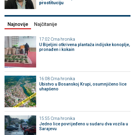
prostituciju
Najnovije
Najčitanije
17:02
Crna hronika
​U Bijeljini otkrivena plantaža indijske konoplje,
pronađen i kokain
16:08
Crna hronika
Ubistvo u Bosanskoj Krupi, osumnjičeno lice
uhapšeno
15:55
Crna hronika
Јedno lice povrijeđeno u sudaru dva vozila u
Sarajevu