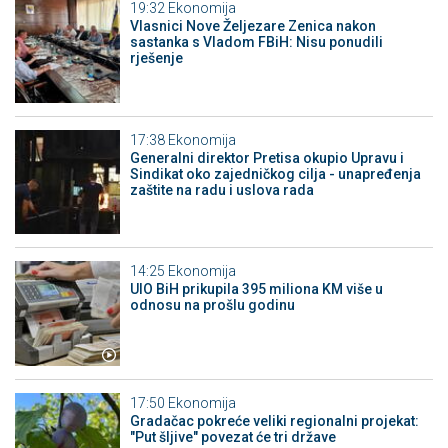
19:32
Ekonomija
Vlasnici Nove Željezare Zenica nakon
sastanka s Vladom FBiH: Nisu ponudili
rješenje
17:38
Ekonomija
Generalni direktor Pretisa okupio Upravu i
Sindikat oko zajedničkog cilja - unapređenja
zaštite na radu i uslova rada
14:25
Ekonomija
UIO BiH prikupila 395 miliona KM više u
odnosu na prošlu godinu
17:50
Ekonomija
Gradačac pokreće veliki regionalni projekat:
"Put šljive" povezat će tri države