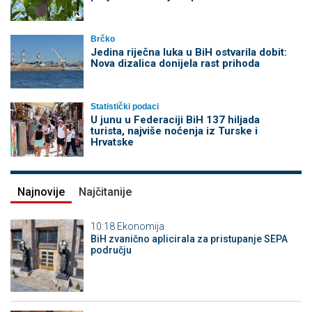
Brčko
Jedina riječna luka u BiH ostvarila dobit:
Nova dizalica donijela rast prihoda
Statistički podaci
U junu u Federaciji BiH 137 hiljada
turista, najviše noćenja iz Turske i
Hrvatske
Najnovije
Najčitanije
10:18
Ekonomija
BiH zvanično aplicirala za pristupanje SEPA
području