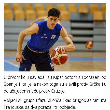
U prvom kolu savladali su Kipar, potom su poraženi od
Španije i Italije, a nakon toga su slavili protiv Grčke i u
odlučujućem
meču
protiv Gruzije.
Poljaci su grupnu fazu
okončali
kao drugoplasirani iza
Francuske, sa dva poraza I tri pobjede.