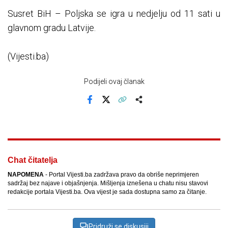
Susret BiH
– Poljska se igra u nedjelju od 11 sati u
glavnom gradu Latvije.
(Vijesti.ba)
Podijeli ovaj članak
Facebook
X
Kopiraj link
Više
Chat čitatelja
NAPOMENA
- Portal Vijesti.ba zadržava pravo da obriše neprimjeren
sadržaj bez najave i objašnjenja. Mišljenja iznešena u chatu nisu stavovi
redakcije portala Vijesti.ba. Ova vijest je sada dostupna samo za čitanje.
Pridruži se diskusiji