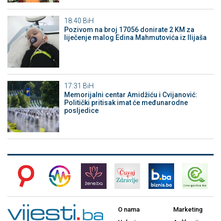
18:40
BiH
Pozivom na broj 17056 donirate 2 KM za
liječenje malog Edina Mahmutovića iz Ilijaša
17:31
BiH
Memorijalni centar Amidžiću i Cvijanović:
Politički pritisak imat će međunarodne
posljedice
O nama
Marketing