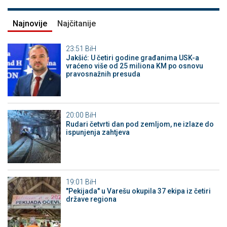
Najnovije
Najčitanije
23:51
BiH
Jakšić: U četiri godine građanima USK-a
vraćeno više od 25 miliona KM po osnovu
pravosnažnih presuda
20:00
BiH
Rudari četvrti dan pod zemljom, ne izlaze do
ispunjenja zahtjeva
19:01
BiH
"Pekijada" u Varešu okupila 37 ekipa iz četiri
države regiona