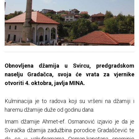
Obnovljena džamija u Svircu, predgradskom
naselju Gradačca, svoja će vrata za vjernike
otvoriti 4. oktobra, javlja MINA.
Kulminacija je to radova koji su vršeni na džamiji i
haremu džamije duže od godinu dana.
Imam džamije Ahmet-ef. Osmanović izjavio je da je
Sviračka džamija zadužbina porodice Gradaščević te
da se u vakufnamama Osman-kapetana spominje