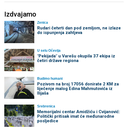
Izdvajamo
Zenica
Rudari četvrti dan pod zemljom, ne izlaze
do ispunjenja zahtjeva
U selu Oćevija
"Pekijada" u Varešu okupila 37 ekipa iz
četiri države regiona
Budimo humani
Pozivom na broj 17056 donirate 2 KM za
liječenje malog Edina Mahmutovića iz
Ilijaša
Srebrenica
Memorijalni centar Amidžiću i Cvijanović:
Politički pritisak imat će međunarodne
posljedice