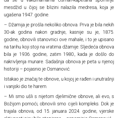
mesdžid u čijoj se blizini nalazila medresa, koja je
ugašena 1947. godine.
– Džamija je prošla nekoliko obnova. Prva je bila nekih
30-ak godina nakon gradnje, kasnije su je, 1875.
godine, obnovili stanovnici ove mahale, i to je upisano
na tarihu koji stoji na vratima džamije. Sljedeća obnova
bila je 1936. godine, zatim 1980., kada je došlo do
nakrivljenja munare. Sadašnja obnova je peta u njenoj
historiji – pojasnio je Osmanović.
Istakao je značaj te obnove, u kojoj je rađen i unutrašnji
i vanjski dio te harem.
– Mi smo ušli s nijetom djelimične obnove, ali evo, s
Božijom pomoći, obnovili smo cijeli kompleks. Dok je
trajala obnova, od 15. januara 2024. godine, vjerske