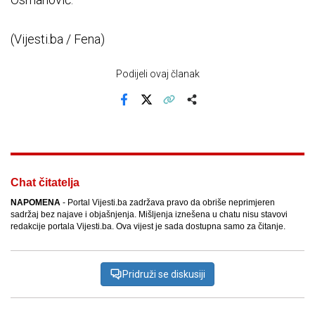
(Vijesti.ba / Fena)
Podijeli ovaj članak
Facebook
X
Kopiraj link
Više
Chat čitatelja
NAPOMENA
- Portal Vijesti.ba zadržava pravo da obriše neprimjeren
sadržaj bez najave i objašnjenja. Mišljenja iznešena u chatu nisu stavovi
redakcije portala Vijesti.ba. Ova vijest je sada dostupna samo za čitanje.
Pridruži se diskusiji