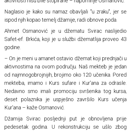
aktivnosti nisu bile stopirane – napominje Osmanović.
Naglasio je kako su namaz obavljali "u zraku", jer se
ispod njih kopao temelj džamije, radi obnove poda.
Ahmet Osmanović je u džematu Svirac naslijedio
Safet-ef. Brkića, koji je u službi džematlija proveo 43
godine.
– On je meni u amanet ostavio džemat koji prednjači u
aktivnostima na ovom području. Naš mekteb je jedan
od najmnogobrojnijih, brojimo oko 120 učenika. Pored
mekteba, imamo i Kurs sufare i Kur'ana za odrasle.
Nedavno smo imali promociju svršenika tog kursa,
deset polaznika je uspješno završilo Kurs učenja
Kur'ana – kaže Osmanović.
Džamija Svirac posljednji put je obnovljena prije
pedesetak godina. U rekonstrukciju se ušlo zbog