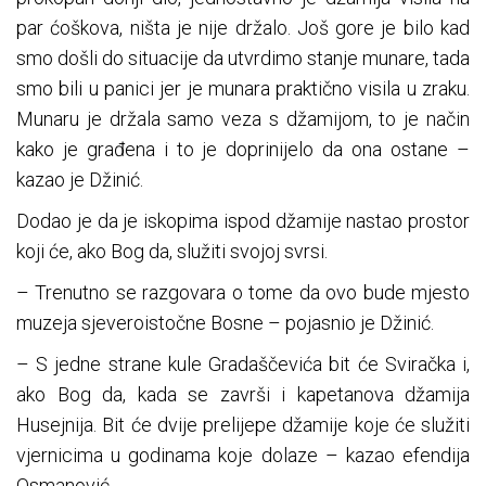
par ćoškova, ništa je nije držalo. Još gore je bilo kad
smo došli do situacije da utvrdimo stanje munare, tada
smo bili u panici jer je munara praktično visila u zraku.
Munaru je držala samo veza s džamijom, to je način
kako je građena i to je doprinijelo da ona ostane –
kazao je Džinić.
Dodao je da je iskopima ispod džamije nastao prostor
koji će, ako Bog da, služiti svojoj svrsi.
– Trenutno se razgovara o tome da ovo bude mjesto
muzeja sjeveroistočne Bosne – pojasnio je Džinić.
– S jedne strane kule Gradaščevića bit će Sviračka i,
ako Bog da, kada se završi i kapetanova džamija
Husejnija. Bit će dvije prelijepe džamije koje će služiti
vjernicima u godinama koje dolaze – kazao efendija
Osmanović.