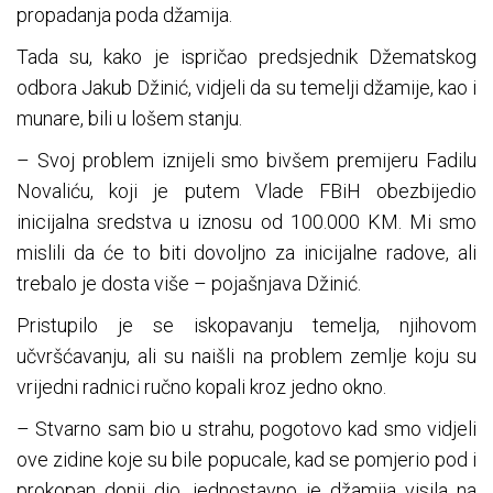
propadanja poda džamija.
Tada su, kako je ispričao predsjednik Džematskog
odbora Jakub Džinić, vidjeli da su temelji džamije, kao i
munare, bili u lošem stanju.
– Svoj problem iznijeli smo bivšem premijeru Fadilu
Novaliću, koji je putem Vlade FBiH obezbijedio
inicijalna sredstva u iznosu od 100.000 KM. Mi smo
mislili da će to biti dovoljno za inicijalne radove, ali
trebalo je dosta više – pojašnjava Džinić.
Pristupilo je se iskopavanju temelja, njihovom
učvršćavanju, ali su naišli na problem zemlje koju su
vrijedni radnici ručno kopali kroz jedno okno.
– Stvarno sam bio u strahu, pogotovo kad smo vidjeli
ove zidine koje su bile popucale, kad se pomjerio pod i
prokopan donji dio, jednostavno je džamija visila na