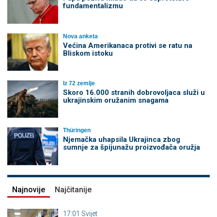
fundamentalizmu
Nova anketa
Većina Amerikanaca protivi se ratu na
Bliskom istoku
Iz 72 zemlje
Skoro 16.000 stranih dobrovoljaca služi u
ukrajinskim oružanim snagama
Thüringen
Njemačka uhapsila Ukrajinca zbog
sumnje za špijunažu proizvođača oružja
Najnovije
Najčitanije
17:01
Svijet