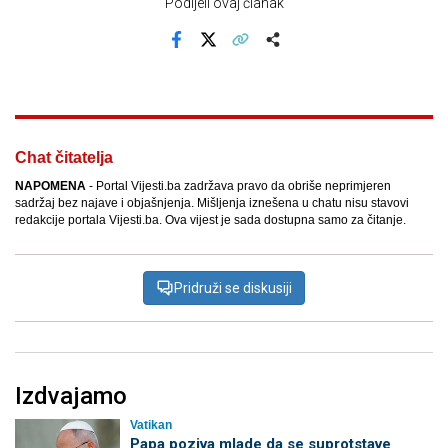
Podijeli ovaj članak
Facebook
X
Kopiraj link
Više
Chat čitatelja
NAPOMENA
- Portal Vijesti.ba zadržava pravo da obriše neprimjeren
sadržaj bez najave i objašnjenja. Mišljenja iznešena u chatu nisu stavovi
redakcije portala Vijesti.ba. Ova vijest je sada dostupna samo za čitanje.
Pridruži se diskusiji
Izdvajamo
Vatikan
Papa poziva mlade da se suprotstave