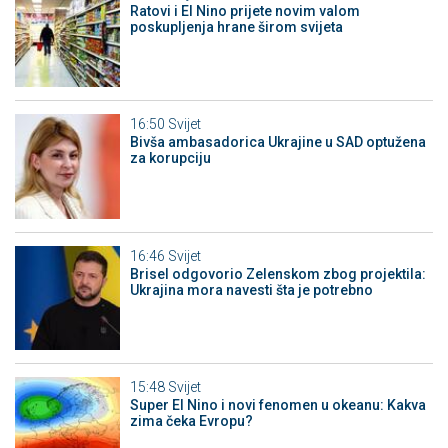
Ratovi i El Nino prijete novim valom
poskupljenja hrane širom svijeta
16:50
Svijet
Bivša ambasadorica Ukrajine u SAD optužena
za korupciju
16:46
Svijet
Brisel odgovorio Zelenskom zbog projektila:
Ukrajina mora navesti šta je potrebno
15:48
Svijet
Super El Nino i novi fenomen u okeanu: Kakva
zima čeka Evropu?