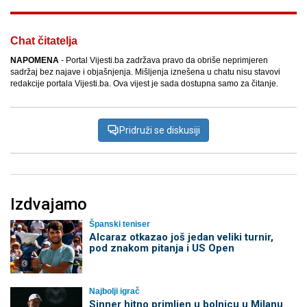
Chat čitatelja
NAPOMENA
- Portal Vijesti.ba zadržava pravo da obriše neprimjeren
sadržaj bez najave i objašnjenja. Mišljenja iznešena u chatu nisu stavovi
redakcije portala Vijesti.ba. Ova vijest je sada dostupna samo za čitanje.
Pridruži se diskusiji
Izdvajamo
Španski teniser
Alcaraz otkazao još jedan veliki turnir,
pod znakom pitanja i US Open
Najbolji igrač
Sinner hitno primljen u bolnicu u Milanu