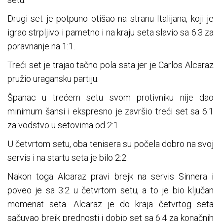
Drugi set je potpuno otišao na stranu Italijana, koji je
igrao strpljivo i pametno i na kraju seta slavio sa 6:3 za
poravnanje na 1:1.
Treći set je trajao tačno pola sata jer je Carlos Alcaraz
pružio uragansku partiju.
Španac u trećem setu svom protivniku nije dao
minimum šansi i ekspresno je završio treći set sa 6:1
za vodstvo u setovima od 2:1.
U četvrtom setu, oba tenisera su počela dobro na svoj
servis i na startu seta je bilo 2:2.
Nakon toga Alcaraz pravi brejk na servis Sinnera i
poveo je sa 3:2 u četvrtom setu, a to je bio ključan
momenat seta. Alcaraz je do kraja četvrtog seta
sačuvao brejk prednosti i dobio set sa 6:4 za konačnih