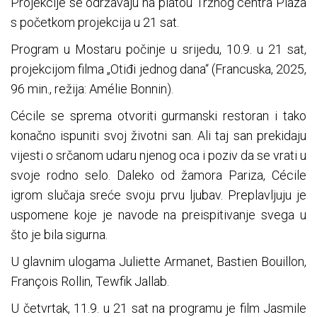
Projekcije se održavaju na platou Tržnog centra Plaza
s početkom projekcija u 21 sat.
Program u Mostaru počinje u srijedu, 10.9. u 21 sat,
projekcijom filma „Otiđi jednog dana“ (Francuska, 2025,
96 min., režija: Amélie Bonnin).
Cécile se sprema otvoriti gurmanski restoran i tako
konačno ispuniti svoj životni san. Ali taj san prekidaju
vijesti o srčanom udaru njenog oca i poziv da se vrati u
svoje rodno selo. Daleko od žamora Pariza, Cécile
igrom slučaja sreće svoju prvu ljubav. Preplavljuju je
uspomene koje je navode na preispitivanje svega u
što je bila sigurna.
U glavnim ulogama Juliette Armanet, Bastien Bouillon,
François Rollin, Tewfik Jallab.
U četvrtak, 11.9. u 21 sat na programu je film Jasmile