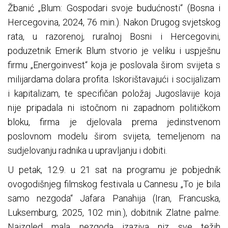
Žbanić „Blum: Gospodari svoje budućnosti“ (Bosna i
Hercegovina, 2024, 76 min.). Nakon Drugog svjetskog
rata, u razorenoj, ruralnoj Bosni i Hercegovini,
poduzetnik Emerik Blum stvorio je veliku i uspješnu
firmu „Energoinvest“ koja je poslovala širom svijeta s
milijardama dolara profita. Iskorištavajući i socijalizam
i kapitalizam, te specifičan položaj Jugoslavije koja
nije pripadala ni istočnom ni zapadnom političkom
bloku, firma je djelovala prema jedinstvenom
poslovnom modelu širom svijeta, temeljenom na
sudjelovanju radnika u upravljanju i dobiti.
U petak, 12.9. u 21 sat na programu je pobjednik
ovogodišnjeg filmskog festivala u Cannesu „To je bila
samo nezgoda“ Jafara Panahija (Iran, Francuska,
Luksemburg, 2025, 102 min.), dobitnik Zlatne palme.
Naizgled mala nezgoda izaziva niz sve težih