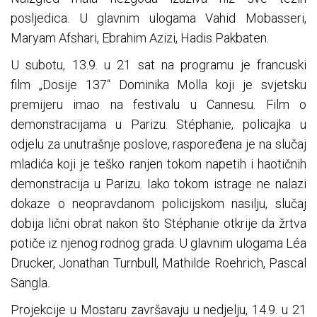
posljedica. U glavnim ulogama Vahid Mobasseri,
Maryam Afshari, Ebrahim Azizi, Hadis Pakbaten.
U subotu, 13.9. u 21 sat na programu je francuski
film „Dosije 137“ Dominika Molla koji je svjetsku
premijeru imao na festivalu u Cannesu. Film o
demonstracijama u Parizu. Stéphanie, policajka u
odjelu za unutrašnje poslove, raspoređena je na slučaj
mladića koji je teško ranjen tokom napetih i haotičnih
demonstracija u Parizu. Iako tokom istrage ne nalazi
dokaze o neopravdanom policijskom nasilju, slučaj
dobija lični obrat nakon što Stéphanie otkrije da žrtva
potiče iz njenog rodnog grada. U glavnim ulogama Léa
Drucker, Jonathan Turnbull, Mathilde Roehrich, Pascal
Sangla.
Projekcije u Mostaru završavaju u nedjelju, 14.9. u 21