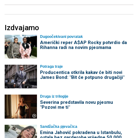
Izdvajamo
Dugoočekivani povratak
Američki reper A$AP Rocky potvrdio da
Rihanna radi na novim pjesmama
Potraga traje
Producentica otkrila kakav će biti novi
James Bond: "Bit će potpuno drugačiji"
Druga iz trilogije
Severina predstavila novu pjesmu
"Pozovi me ti"
Sandžačka pjevačica
Emina Jahović pokradena u Istanbulu,
ostala bez garderobe vrijedne 50.000