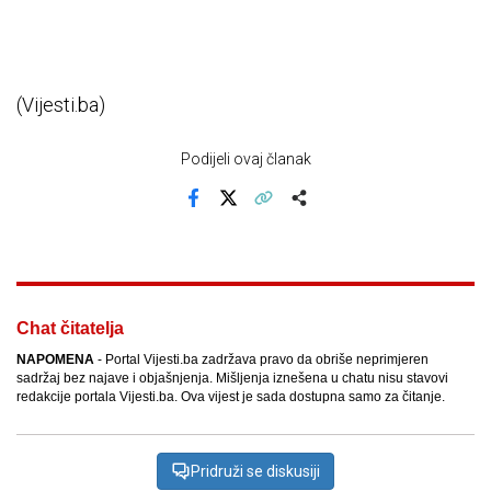
(Vijesti.ba)
Podijeli ovaj članak
Facebook
X
Kopiraj link
Više
Chat čitatelja
NAPOMENA
- Portal Vijesti.ba zadržava pravo da obriše neprimjeren
sadržaj bez najave i objašnjenja. Mišljenja iznešena u chatu nisu stavovi
redakcije portala Vijesti.ba. Ova vijest je sada dostupna samo za čitanje.
Pridruži se diskusiji