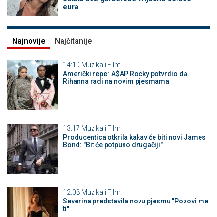
eura
Najnovije
Najčitanije
14:10
Muzika i Film
Američki reper A$AP Rocky potvrdio da
Rihanna radi na novim pjesmama
13:17
Muzika i Film
Producentica otkrila kakav će biti novi James
Bond: "Bit će potpuno drugačiji"
12:08
Muzika i Film
Severina predstavila novu pjesmu "Pozovi me
ti"