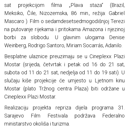
sat projekcijom filma „Plava staza“ (Brazil,
Meksiko, Čile, Nizozemska, 86 min., režija: Gabriel
Mascaro ). Film o sedamdesetsedmogodišnjoj Terezi
na putovanje rijekama i pritokama Amazona i njezinoj
borbi za slobodu. U glavnim ulogama Denise
Weinberg, Rodrigo Santoro, Miriam Socarrás, Adanilo.
Besplatne ulaznice preuzimaju se u Cineplexx Plazi
Mostar (srijeda, četvrtak i petak od 16 do 21 sat,
subota od 11 do 21 sat, nedjelja od 11 do 19 sati). U
slučaju kiše projekcije će umjesto u Ljetnom kinu
Mostar (plato Tržnog centra Plaza) biti održane u
Cineplexx Plazi Mostar.
Realizaciju projekta repriza dijela programa 31.
Sarajevo Film Festivala podržava Federalno
ministarstvo okoliša i turizma.