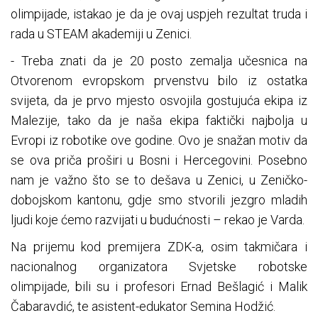
olimpijade, istakao je da je ovaj uspjeh rezultat truda i
rada u STEAM akademiji u Zenici.
- Treba znati da je 20 posto zemalja učesnica na
Otvorenom evropskom prvenstvu bilo iz ostatka
svijeta, da je prvo mjesto osvojila gostujuća ekipa iz
Malezije, tako da je naša ekipa faktički najbolja u
Evropi iz robotike ove godine. Ovo je snažan motiv da
se ova priča proširi u Bosni i Hercegovini. Posebno
nam je važno što se to dešava u Zenici, u Zeničko-
dobojskom kantonu, gdje smo stvorili jezgro mladih
ljudi koje ćemo razvijati u budućnosti – rekao je Varda.
Na prijemu kod premijera ZDK-a, osim takmičara i
nacionalnog organizatora Svjetske robotske
olimpijade, bili su i profesori Ernad Bešlagić i Malik
Čabaravdić, te asistent-edukator Semina Hodžić.