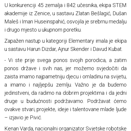
U konkurenciji 45 zemalja i 842 učesnika, ekipa STEM
akademije iz Zenice, u sastavu Zlatan Bešlagić, Dušan
Maleš i Iman Huseinspahić, osvojila je srebrnu medalju
i drugo mjesto u ukupnom poretku.
Zapažen nastup u kategoriji Elementary imala je ekipa
u sastavu Harun Dizdar, Ajnur Skender i Davud Kubat.
- Vi ste prije svega ponos svojih porodica, a zatim
ponos države i svih nas, jer možemo svjedočiti da
zaista imamo najpametniju djecu i omladinu na svijetu,
a imamo i najljepšu zemlju. Važno je da budemo
jedinstveni, da radimo na dobrim projektima i da jedni
druge u budućnosti podržavamo. Podržavat ćemo
ovakve stvari, projekte, ideje i talentovane mlade ljude
– izjavio je Pivić.
Kenan Varda, nacionalni organizator Svjetske robotske