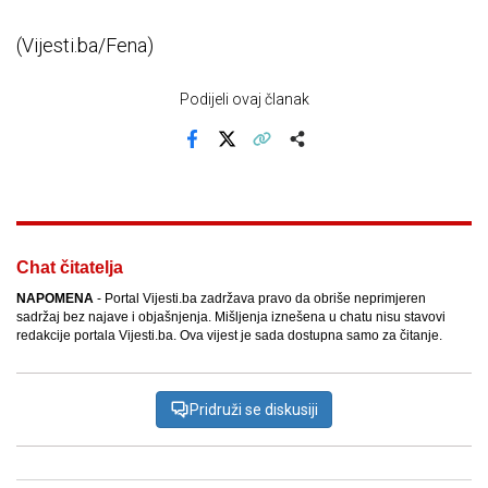
(Vijesti.ba/Fena)
Podijeli ovaj članak
Facebook
X
Kopiraj link
Više
Chat čitatelja
NAPOMENA
- Portal Vijesti.ba zadržava pravo da obriše neprimjeren
sadržaj bez najave i objašnjenja. Mišljenja iznešena u chatu nisu stavovi
redakcije portala Vijesti.ba. Ova vijest je sada dostupna samo za čitanje.
Pridruži se diskusiji