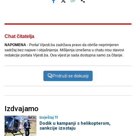
Facebook
X
Kopiraj link
Više
Chat čitatelja
NAPOMENA
- Portal Vijesti.ba zadržava pravo da obriše neprimjeren
sadržaj bez najave i objašnjenja. Mišljenja iznešena u chatu nisu stavovi
redakcije portala Vijesti.ba. Ova vijest je sada dostupna samo za čitanje.
Pridruži se diskusiji
Izdvajamo
Izvještaj TI
Dodik u kampanji s helikopterom,
sankcije izostaju