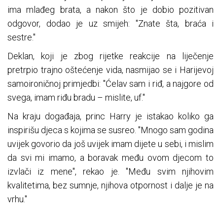
ima mlađeg brata, a nakon što je dobio pozitivan
odgovor, dodao je uz smijeh: "Znate šta, braća i
sestre."
Deklan, koji je zbog rijetke reakcije na liječenje
pretrpio trajno oštećenje vida, nasmijao se i Harijevoj
samoironičnoj primjedbi: "Ćelav sam i riđ, a najgore od
svega, imam riđu bradu – mislite, uf."
Na kraju događaja, princ Harry je istakao koliko ga
inspirišu djeca s kojima se susreo. "Mnogo sam godina
uvijek govorio da još uvijek imam dijete u sebi, i mislim
da svi mi imamo, a boravak među ovom djecom to
izvlači iz mene", rekao je. "Među svim njihovim
kvalitetima, bez sumnje, njihova otpornost i dalje je na
vrhu."