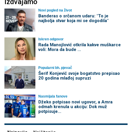
Izdvajamo
Novi pogled na život
Banderas o srčanom udaru: "To je
najbolja stvar koja mi se dogodila"
Iskren odgovor
Rada Manojlović otkrila kakve muškarce
voli: Mora da bude ...
Popularni bh. pjevač
Šerif Konjević svoje bogatstvo prepisao
20 godina mlađoj supruzi
Nasmijala fanove
Džeko potpisao novi ugovor, a Amra
odmah krenula u akciju: Dok muž
potpisuje...