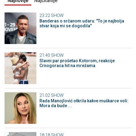
Najnovije
Najčitanije
23:22
SHOW
Banderas o srčanom udaru: "To je najbolja
stvar koja mi se dogodila"
21:40
SHOW
Slavni par prošetao Kotorom, reakcije
Crnogoraca hit na mrežama
21:02
SHOW
Rada Manojlović otkrila kakve muškarce voli:
Mora da bude ...
18:18
SHOW