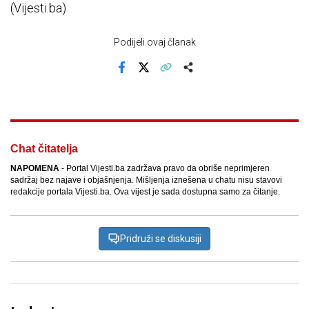
(Vijesti.ba)
Podijeli ovaj članak
Facebook
X
Kopiraj link
Više
Chat čitatelja
NAPOMENA
- Portal Vijesti.ba zadržava pravo da obriše neprimjeren
sadržaj bez najave i objašnjenja. Mišljenja iznešena u chatu nisu stavovi
redakcije portala Vijesti.ba. Ova vijest je sada dostupna samo za čitanje.
Pridruži se diskusiji