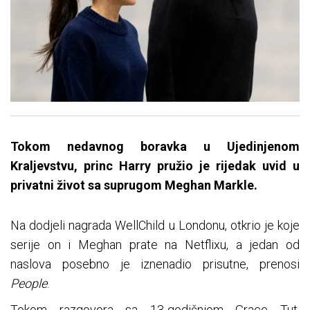
Tokom nedavnog boravka u Ujedinjenom
Kraljevstvu, princ Harry pružio je rijedak uvid u
privatni život sa suprugom Meghan Markle.
Na dodjeli nagrada WellChild u Londonu, otkrio je koje
serije on i Meghan prate na Netflixu, a jedan od
naslova posebno je iznenadio prisutne, prenosi
People
.
Tokom razgovora sa 13-godišnjom Grace Tut,