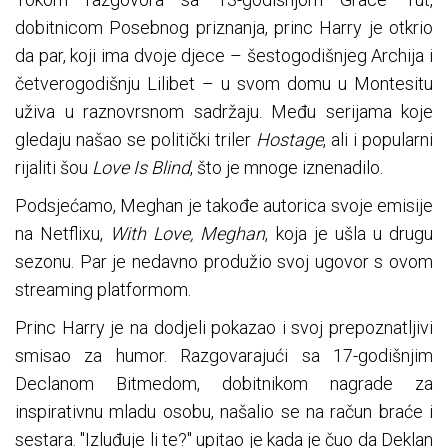
dobitnicom Posebnog priznanja, princ Harry je otkrio
da par, koji ima dvoje djece – šestogodišnjeg Archija i
četverogodišnju Lilibet – u svom domu u Montesitu
uživa u raznovrsnom sadržaju. Među serijama koje
gledaju našao se politički triler
Hostage
, ali i popularni
rijaliti šou
Love Is Blind
, što je mnoge iznenadilo.
Podsjećamo, Meghan je takođe autorica svoje emisije
na Netflixu,
With Love, Meghan
, koja je ušla u drugu
sezonu. Par je nedavno produžio svoj ugovor s ovom
streaming platformom.
Princ Harry je na dodjeli pokazao i svoj prepoznatljivi
smisao za humor. Razgovarajući sa 17-godišnjim
Declanom Bitmedom, dobitnikom nagrade za
inspirativnu mladu osobu, našalio se na račun braće i
sestara. "Izluđuje li te?" upitao je kada je čuo da Deklan