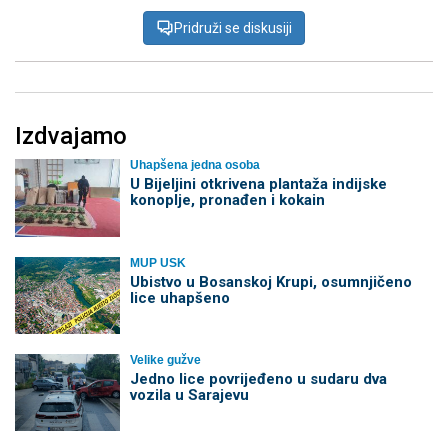
Pridruži se diskusiji
Izdvajamo
Uhapšena jedna osoba
​U Bijeljini otkrivena plantaža indijske
konoplje, pronađen i kokain
MUP USK
Ubistvo u Bosanskoj Krupi, osumnjičeno
lice uhapšeno
Velike gužve
Јedno lice povrijeđeno u sudaru dva
vozila u Sarajevu