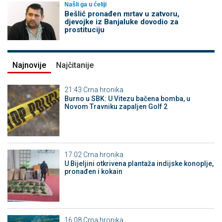
Našli ga u ćeliji
Bešlić pronađen mrtav u zatvoru,
djevojke iz Banjaluke dovodio za
prostituciju
Najnovije
Najčitanije
21:43
Crna hronika
Burno u SBK: U Vitezu bačena bomba, u
Novom Travniku zapaljen Golf 2
17:02
Crna hronika
​U Bijeljini otkrivena plantaža indijske konoplje,
pronađen i kokain
16:08
Crna hronika