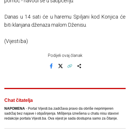
pomoć - navodi se u saopćenju.
Danas u 14 sati će u haremu Spiljani kod Konjica će
biti klanjana dženaza malom Dženisu.
(Vijesti.ba)
Podijeli ovaj članak
Facebook
X
Kopiraj link
Više
Chat čitatelja
NAPOMENA
- Portal Vijesti.ba zadržava pravo da obriše neprimjeren
sadržaj bez najave i objašnjenja. Mišljenja iznešena u chatu nisu stavovi
redakcije portala Vijesti.ba. Ova vijest je sada dostupna samo za čitanje.