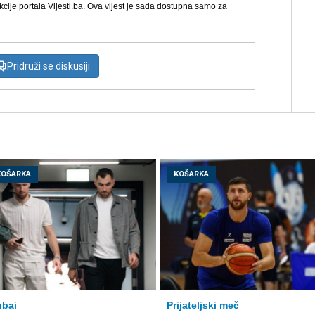
kcije portala Vijesti.ba. Ova vijest je sada dostupna samo za
Pridruži se diskusiji
KOŠARKA
KOŠARKA
bai
Prijateljski meč