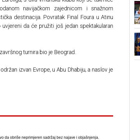
o odanom navijačkom zajednicom i snažnom
tička destinacija. Povratak Final Foura u Atinu
 uvjereni da će pružiti još jedan spektakularan
završnog turnira bio je Beograd.
t održan izvan Evrope, u Abu Dhabiju, a naslov je
avo da obriše neprimjeren sadržaj bez najave i objašnjenja.