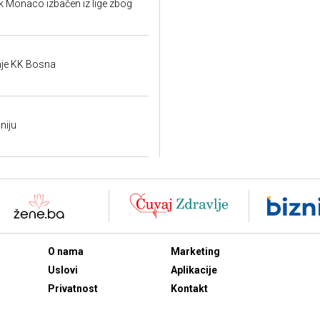
k Monaco izbačen iz lige zbog
je KK Bosna
niju
O nama
Marketing
Uslovi
Aplikacije
Privatnost
Kontakt