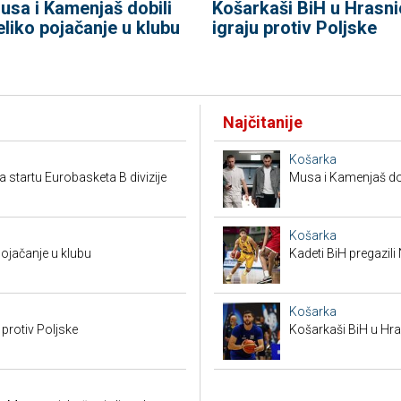
usa i Kamenjaš dobili
Košarkaši BiH u Hrasni
eliko pojačanje u klubu
igraju protiv Poljske
Najčitanije
Košarka
a startu Eurobasketa B divizije
Musa i Kamenjaš dob
Košarka
pojačanje u klubu
Kadeti BiH pregazili
Košarka
 protiv Poljske
Košarkaši BiH u Hras