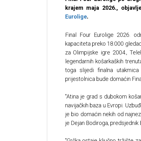
krajem maja 2026., objavlj
Eurolige
.
Final Four Eurolige 2026. o
kapaciteta preko 18.000 gledao
za Olimpijske igre 2004., Tel
legendarnih košarkaških trenut
toga slijedi finalna utakmi
prijestolnica bude domaćin Fina
"Atina je grad s dubokom koša
navijačkih baza u Evropi. Uzbuđ
je bio domaćin nekih od najneza
je Dejan Bodiroga, predsjednik 
"Grčka ostaje ključno tržište z