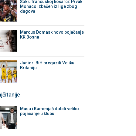
Šok u francuskoj košarci: Prvak
Monaco izbačen iz lige zbog
dugova
Marcus Domask novo pojačanje
KK Bosna
Juniori BiH pregazili Veliku
Britaniju
jčitanije
Musa i Kamenjaš dobili veliko
pojačanje u klubu