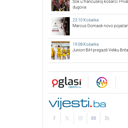
Šok u francuskoj košarci: Prva
dugova
23:10
Košarka
Marcus Domask novo pojačan
19:08
Košarka
Juniori BiH pregazili Veliku Brita