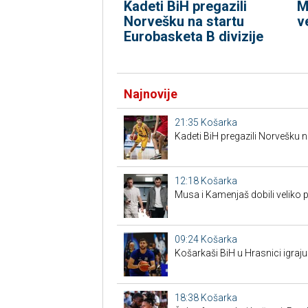
Kadeti BiH pregazili
M
Norvešku na startu
v
Eurobasketa B divizije
Najnovije
21:35
Košarka
Kadeti BiH pregazili Norvešku n
12:18
Košarka
Musa i Kamenjaš dobili veliko 
09:24
Košarka
Košarkaši BiH u Hrasnici igraju
18:38
Košarka