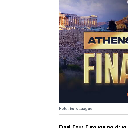
Foto: EuroLeague
Final Four Eurolige po drug