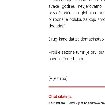
svake godine, nevjerovatn
privlačnošću kao globalna turis
prirodna je odluka, za koju smo
događaj."
Drugi kandidat za domaćinstvo 
Prošle sezone turnir je prvi pu
osvojio Fenerbahçe.
(Vijesti.ba)
Chat čitatelja
NAPOMENA
- Portal Vijesti.ba zadržava pr