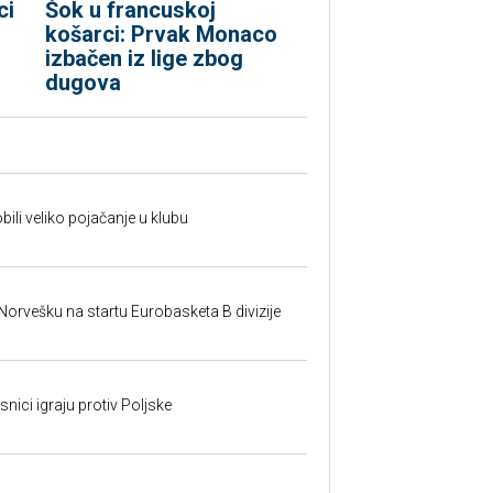
ci
Šok u francuskoj
košarci: Prvak Monaco
izbačen iz lige zbog
dugova
ili veliko pojačanje u klubu
 Norvešku na startu Eurobasketa B divizije
nici igraju protiv Poljske