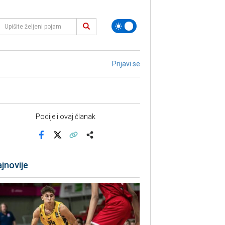
Prijavi se
Podijeli ovaj članak
Facebook
X
Kopiraj link
Više
jnovije