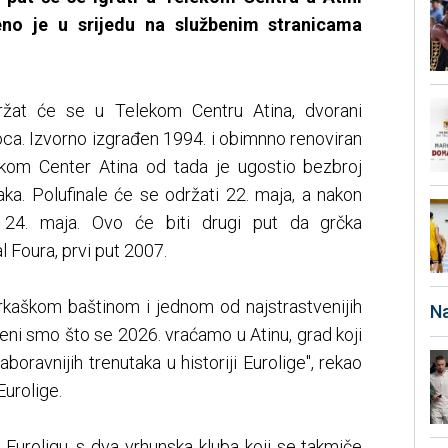
eno je u srijedu na službenim stranicama
držat će se u Telekom Centru Atina, dvorani
ca. Izvorno izgrađen 1994. i obimnno renoviran
ekom Center Atina od tada je ugostio bezbroj
aka. Polufinale će se održati 22. maja, a nakon
ca 24. maja. Ovo će biti drugi put da grčka
l Foura, prvi put 2007.
rkaškom baštinom i jednom od najstrastvenijih
Na
eni smo što se 2026. vraćamo u Atinu, grad koji
boravnijih trenutaka u historiji Eurolige", rekao
Eurolige.
a Euroligu, s dva vrhunska kluba koji se takmiče