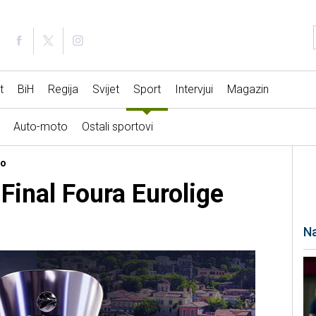
t
BiH
Regija
Svijet
Sport
Intervjui
Magazin
Auto-moto
Ostali sportovi
no
Final Foura Eurolige
Na