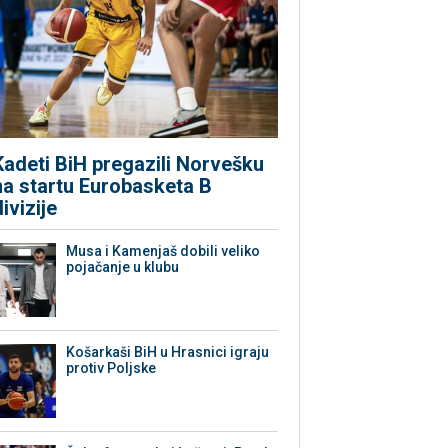
Kadeti BiH pregazili Norvešku
na startu Eurobasketa B
divizije
Musa i Kamenjaš dobili veliko
pojačanje u klubu
Košarkaši BiH u Hrasnici igraju
protiv Poljske