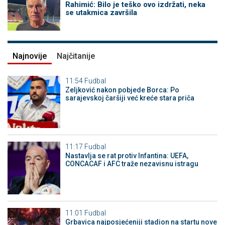
Rahimić: Bilo je teško ovo izdržati, neka
se utakmica završila
Najnovije
Najčitanije
11:54
Fudbal
Zeljković nakon pobjede Borca: Po
sarajevskoj čaršiji već kreće stara priča
11:17
Fudbal
Nastavlja se rat protiv Infantina: UEFA,
CONCACAF i AFC traže nezavisnu istragu
11:01
Fudbal
Grbavica najposjećeniji stadion na startu nove