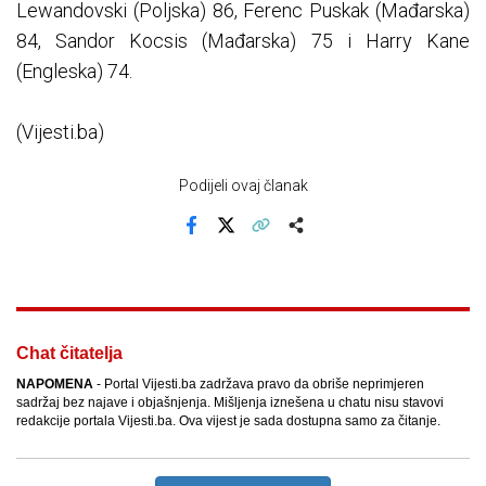
Lewandovski (Poljska) 86, Ferenc Puskak (Mađarska)
84, Sandor Kocsis (Mađarska) 75 i Harry Kane
(Engleska) 74.
(Vijesti.ba)
Podijeli ovaj članak
Facebook
X
Kopiraj link
Više
Chat čitatelja
NAPOMENA
- Portal Vijesti.ba zadržava pravo da obriše neprimjeren
sadržaj bez najave i objašnjenja. Mišljenja iznešena u chatu nisu stavovi
redakcije portala Vijesti.ba. Ova vijest je sada dostupna samo za čitanje.