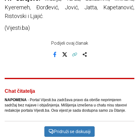
Kyeremeh, Đorđević, Jović, Jatta, Kapetanović,
Ristovski i Ljajić.
(Vijesti.ba)
Podijeli ovaj članak
Facebook
X
Kopiraj link
Više
Chat čitatelja
NAPOMENA
- Portal Vijesti.ba zadržava pravo da obriše neprimjeren
sadržaj bez najave i objašnjenja. Mišljenja iznešena u chatu nisu stavovi
redakcije portala Vijesti.ba. Ova vijest je sada dostupna samo za čitanje.
Pridruži se diskusiji