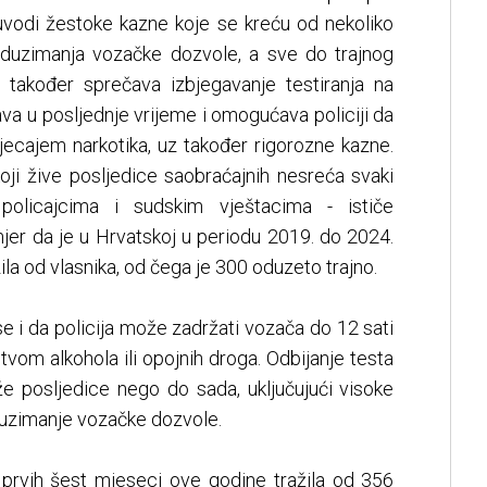
 uvodi žestoke kazne koje se kreću od nekoliko
oduzimanja vozačke dozvole, a sve do trajnog
 također sprečava izbjegavanje testiranja na
ava u posljednje vrijeme i omogućava policiji da
jecajem narkotika, uz također rigorozne kazne.
koji žive posljedice saobraćajnih nesreća svaki
policajcima i sudskim vještacima - ističe
jer da je u Hrvatskoj u periodu 2019. do 2024.
ila od vlasnika, od čega je 300 oduzeto trajno.
e i da policija može zadržati vozača do 12 sati
stvom alkohola ili opojnih droga. Odbijanje testa
e posljedice nego do sada, uključujući visoke
uzimanje vozačke dozvole.
m prvih šest mjeseci ove godine tražila od 356