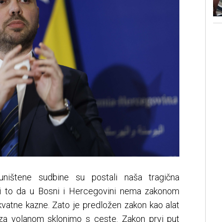
i uništene sudbine su postali naša tragična
 i to da u Bosni i Hercegovini nema zakonom
kvatne kazne. Zato je predložen zakon kao alat
e za volanom sklonimo s ceste. Zakon prvi put