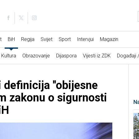
t
BiH
Regija
Svijet
Sport
Intervjui
Magazin
Kultura
Obrazovanje
Dijaspora
Vijesti iz ZDK
Događaji 
 definicija "obijesne
m zakonu o sigurnosti
Na
iH