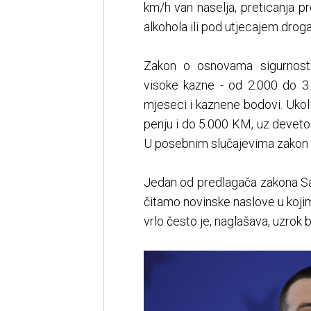
km/h van naselja, preticanja pr
alkohola ili pod utjecajem droga
Zakon o osnovama sigurnosti
visoke kazne - od 2.000 do 3
mjeseci i kaznene bodovi. Ukol
penju i do 5.000 KM, uz deveto
U posebnim slučajevima zakon p
Jedan od predlagača zakona S
čitamo novinske naslove u kojim
vrlo često je, naglašava, uzrok 