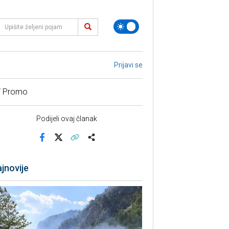
Prijavi se
/ Promo
Podijeli ovaj članak
Facebook
X
Kopiraj link
Više
jnovije