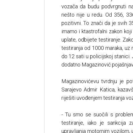
vozača da budu podvrgnuti nark
nešto nije u redu. Od 356, 336 
pozitivni. To znači da je svih 3
imamo i ktastrofalni zakon ko
uplate, odbijete testiranje. Za
testiranja od 1000 maraka, uz
do 12 sati u policijskoj stanici
dodatno Magazinović pojašnjav
Magazinovićevu tvrdnju je pot
Sarajevo Admir Katica, kazav
riješiti uvođenjem testiranja vo
- Tu smo se suočili s problem
testiranje, iako je sankcij
upravljanja motornim vozilom, 