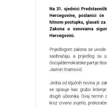
Na 31. sjednici Predstavni
Hercegovine, poslanici će
hitnom postupku, glasati z
Zakona o osnovama sigurn
Hercegovini.
Prijedlogom zakona se uvode b
saobraćaju, a prijedlog su u
Socijaldemokratske partije Bo
Jasmin Imamović.
Jedna od ključnih novina je zak
se opisuje kao grubo kršenje 
drugih učesnika. Ovaj termin 
kroz crveno svjetlo, prekorače