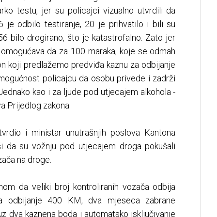
o testu, jer su policajci vizualno utvrdili da
je odbilo testiranje, 20 je prihvatilo i bili su
56 bilo drogirano, što je katastrofalno. Zato jer
ji omogućava da za 100 maraka, koje se odmah
kon koji predlažemo predviđa kaznu za odbijanje
 mogućnost policajcu da osobu privede i zadrži
. Jednako kao i za ljude pod utjecajem alkohola -
a Prijedlog zakona.
vrdio i ministar unutrašnjih poslova Kantona
ši da su vožnju pod utjecajem droga pokušali
zača na droge.
om da veliki broj kontroliranih vozača odbija
a za odbijanje 400 KM, dva mjeseca zabrane
uz dva kaznena boda i automatsko isključivanje