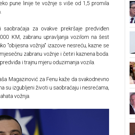
eko pune linije te vožnje s više od 1,5 promila
.
 saobraćaja za ovakve prekršaje predviđen
.000 KM, zabranu upravljanja vozilom na šest
iko "obijesna vožnja" izazove nesreću, kazne se
mjesečnu zabranu vožnje i četiri kaznena boda.
redviđa i trajnu mjeru oduzimanja vozila.
aša Magazinović za Fenu kaže da svakodnevno
a su izgubljeni životi u saobraćaju i nesrećama,
bahata vožnja.