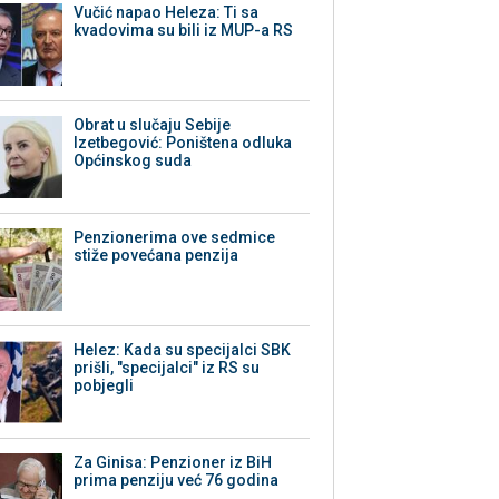
Vučić napao Heleza: Ti sa
kvadovima su bili iz MUP-a RS
Obrat u slučaju Sebije
Izetbegović: Poništena odluka
Općinskog suda
Penzionerima ove sedmice
stiže povećana penzija
Helez: Kada su specijalci SBK
prišli, "specijalci" iz RS su
pobjegli
Za Ginisa: Penzioner iz BiH
prima penziju već 76 godina