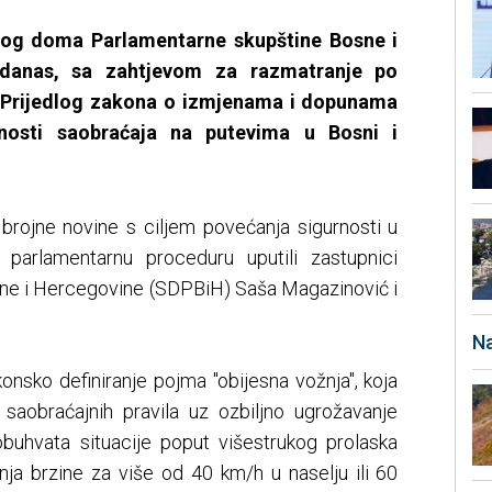
čkog doma Parlamentarne skupštine Bosne i
 danas, sa zahtjevom za razmatranje po
a Prijedlog zakona o izmjenama i dopunama
osti saobraćaja na putevima u Bosni i
rojne novine s ciljem povećanja sigurnosti u
 parlamentarnu proceduru uputili zastupnici
sne i Hercegovine (SDPBiH) Saša Magazinović i
Na
onsko definiranje pojma "obijesna vožnja", koja
saobraćajnih pravila uz ozbiljno ugrožavanje
obuhvata situacije poput višestrukog prolaska
nja brzine za više od 40 km/h u naselju ili 60