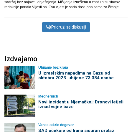
sadržaj bez najave i objašnjenja. Mišljenja iznešena u chatu nisu stavovi
redakcije portala Vijesti.ba. Ova vijest je sada dostupna samo za čitanje.
Pridruži se diskusiji
Izdvajamo
Ubijanje bez kraja
U izraelskim napadima na Gazu od
oktobra 2023. ubijene 73.384 osobe
Mechernich
Novi incident u Njemačkoj: Dronovi letjeli
iznad vojne baze
Vance otkrio dogovor
SAD očekuje od Irana siguran prolaz