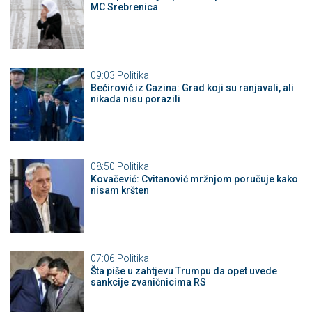
MC Srebrenica
09:03
Politika
Bećirović iz Cazina: Grad koji su ranjavali, ali
nikada nisu porazili
08:50
Politika
Kovačević: Cvitanović mržnjom poručuje kako
nisam kršten
07:06
Politika
Šta piše u zahtjevu Trumpu da opet uvede
sankcije zvaničnicima RS