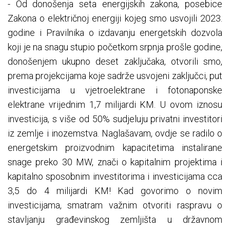
- Od donošenja seta energijskih zakona, posebice
Zakona o električnoj energiji kojeg smo usvojili 2023.
godine i Pravilnika o izdavanju energetskih dozvola
koji je na snagu stupio početkom srpnja prošle godine,
donošenjem ukupno deset zaključaka, otvorili smo,
prema projekcijama koje sadrže usvojeni zaključci, put
investicijama u vjetroelektrane i fotonaponske
elektrane vrijednim 1,7 milijardi KM. U ovom iznosu
investicija, s više od 50% sudjeluju privatni investitori
iz zemlje i inozemstva. Naglašavam, ovdje se radilo o
energetskim proizvodnim kapacitetima instalirane
snage preko 30 MW, znači o kapitalnim projektima i
kapitalno sposobnim investitorima i investicijama cca
3,5 do 4 milijardi KM! Kad govorimo o novim
investicijama, smatram važnim otvoriti raspravu o
stavljanju građevinskog zemljišta u državnom