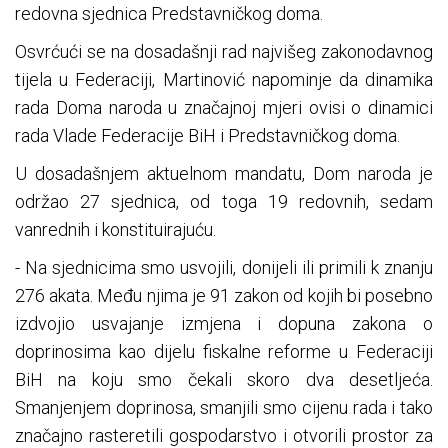
redovna sjednica Predstavničkog doma.
Osvrćući se na dosadašnji rad najvišeg zakonodavnog
tijela u Federaciji, Martinović napominje da dinamika
rada Doma naroda u značajnoj mjeri ovisi o dinamici
rada Vlade Federacije BiH i Predstavničkog doma.
U dosadašnjem aktuelnom mandatu, Dom naroda je
održao 27 sjednica, od toga 19 redovnih, sedam
vanrednih i konstituirajuću.
- Na sjednicima smo usvojili, donijeli ili primili k znanju
276 akata. Među njima je 91 zakon od kojih bi posebno
izdvojio usvajanje izmjena i dopuna zakona o
doprinosima kao dijelu fiskalne reforme u Federaciji
BiH na koju smo čekali skoro dva desetljeća.
Smanjenjem doprinosa, smanjili smo cijenu rada i tako
značajno rasteretili gospodarstvo i otvorili prostor za