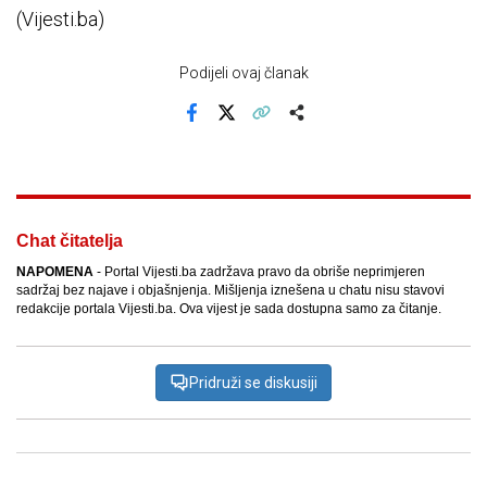
(Vijesti.ba)
Podijeli ovaj članak
Facebook
X
Kopiraj link
Više
Chat čitatelja
NAPOMENA
- Portal Vijesti.ba zadržava pravo da obriše neprimjeren
sadržaj bez najave i objašnjenja. Mišljenja iznešena u chatu nisu stavovi
redakcije portala Vijesti.ba. Ova vijest je sada dostupna samo za čitanje.
Pridruži se diskusiji