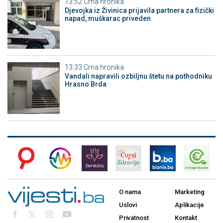
13:52
Crna hronika
Djevojka iz Živinica prijavila partnera za fizički
napad, muškarac priveden
13:33
Crna hronika
Vandali napravili ozbiljnu štetu na pothodniku
Hrasno Brda
O nama
Marketing
Uslovi
Aplikacije
Privatnost
Kontakt