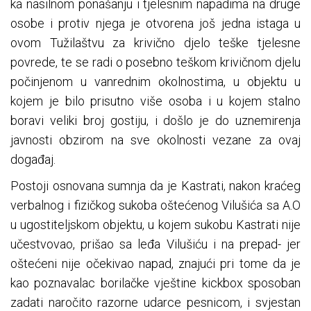
ka nasilnom ponašanju i tjelesnim napadima na druge
osobe i protiv njega je otvorena još jedna istaga u
ovom Tužilaštvu za krivično djelo teške tjelesne
povrede, te se radi o posebno teškom krivičnom djelu
počinjenom u vanrednim okolnostima, u objektu u
kojem je bilo prisutno više osoba i u kojem stalno
boravi veliki broj gostiju, i došlo je do uznemirenja
javnosti obzirom na sve okolnosti vezane za ovaj
događaj.
Postoji osnovana sumnja da je Kastrati, nakon kraćeg
verbalnog i fizičkog sukoba oštećenog Vilušića sa A.O
u ugostiteljskom objektu, u kojem sukobu Kastrati nije
učestvovao, prišao sa leđa Vilušiću i na prepad- jer
oštećeni nije očekivao napad, znajući pri tome da je
kao poznavalac borilačke vještine kickbox sposoban
zadati naročito razorne udarce pesnicom, i svjestan