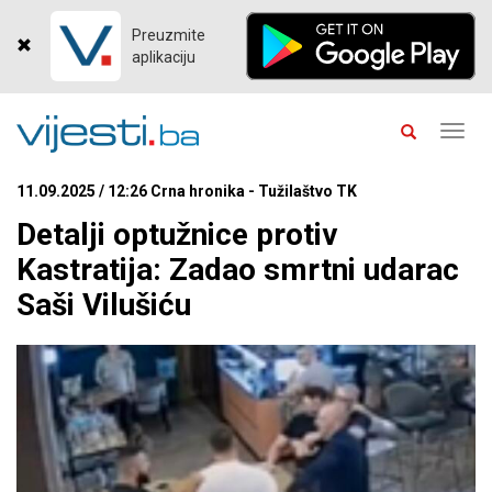
Preuzmite
aplikaciju
Toggl
navig
11.09.2025 / 12:26 Crna hronika - Tužilaštvo TK
Detalji optužnice protiv
Kastratija: Zadao smrtni udarac
Saši Vilušiću