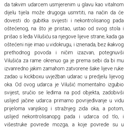
da takvim udarcem usmjerenim u glavu kao vitalnom
dijelu tijela može drugoga usmrtiti, na način da će
dovesti do gubitka svijesti i nekontrolisanog pada
oštećenog, na što je pristao, ustao od svog stola i
prišao s leđa Vilušiću sa njegove lijeve strane, kada ga
oštećeni nije imao u vidokrugu, i iznenada, bez ikakvog
prethodnog povoda i ničim izazvan, potegnuvši
Vilušića za rame okrenuo ga je prema sebi da bi mu
izvanredno jakim zamahom zatvorene šake lijeve ruke
zadao u kickboxu uvježban udarac u predjelu lijevog
oka. Od ovog udarca je Vilušić momentalno izgubio
svijest, sručio se leđima na pod objekta, zadobivši
uslijed jačine udarca primarno povrijeđivanje u vidu
prijeloma vanjskog i stražnjeg zida oka, a potom,
uslijed nekontrolisanopg pada i udarca od tlo, i
višestruke povrede mozga, a koje povrede su u