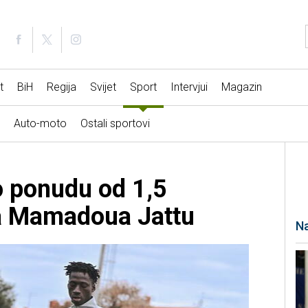
t
BiH
Regija
Svijet
Sport
Intervjui
Magazin
Auto-moto
Ostali sportovi
i
o ponudu od 1,5
za Mamadoua Jattu
Na