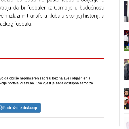
atraju da bi fudbaler iz Gambije u budućnosti
h izlaznih transfera kluba u skorijoj historiji, a
ačkog fudbala.
avo da obriše neprimjeren sadržaj bez najave i objašnjenja.
kcije portala Vijesti.ba. Ova vijest je sada dostupna samo za
Pridruži se diskusiji