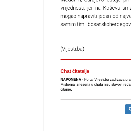
vrijednosti, jer na Koševu sm
mogao napraviti jedan od najveći
samim tim i bosanskohercegov
(Vijesti.ba)
Chat čitatelja
NAPOMENA
- Portal Vijesti.ba zadržava pr
Mišljenja iznešena u chatu nisu stavovi reda
čitanje.