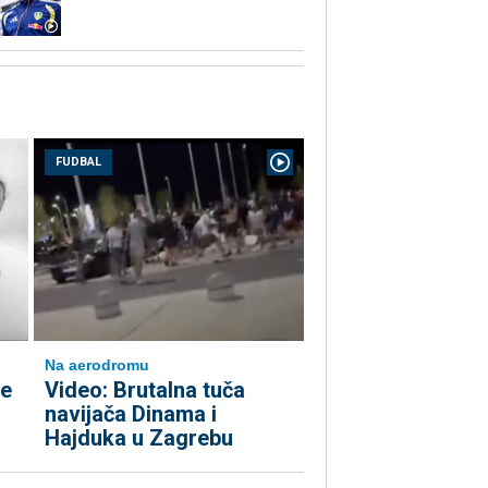
FUDBAL
Na aerodromu
ne
Video: Brutalna tuča
navijača Dinama i
Hajduka u Zagrebu