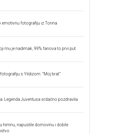
o emotivnu fotografiju iz Torina
oji mu je nadimak, 99% fanova to prvi put
fotografiju s Yildizom: "Moj brat"
ma: Legenda Juventusa srdačno pozdravila
ku himnu, napustile domovinu i dobile
nstvo