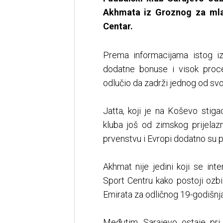
Akhmata iz Groznog za mla
Centar.
Prema informacijama istog iz
dodatne bonuse i visok proce
odlučio da zadrži jednog od svoj
Jatta, koji je na Koševo sti
kluba još od zimskog prijela
prvenstvu i Evropi dodatno su po
Akhmat nije jedini koji se inte
Sport Centru kako postoji ozbi
Emirata za odličnog 19-godišnj
Međutim, Sarajevo ostaje pri