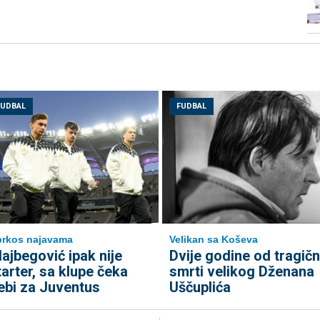
FUDBAL
FUDBAL
rkos najavama
Velikan sa Koševa
lajbegović ipak nije
Dvije godine od tragič
tarter, sa klupe čeka
smrti velikog Dženana
ebi za Juventus
Uščuplića