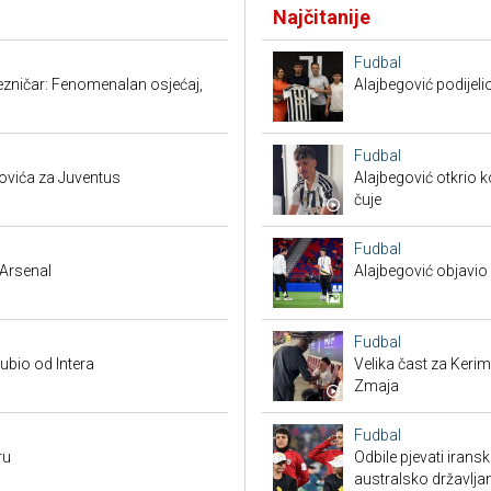
Najčitanije
Fudbal
ezničar: Fenomenalan osjećaj,
Alajbegović podijeli
Fudbal
ovića za Juventus
Alajbegović otkrio k
čuje
Fudbal
Arsenal
Alajbegović objavio 
Fudbal
ubio od Intera
Velika čast za Keri
Zmaja
Fudbal
ru
Odbile pjevati irans
australsko državlja