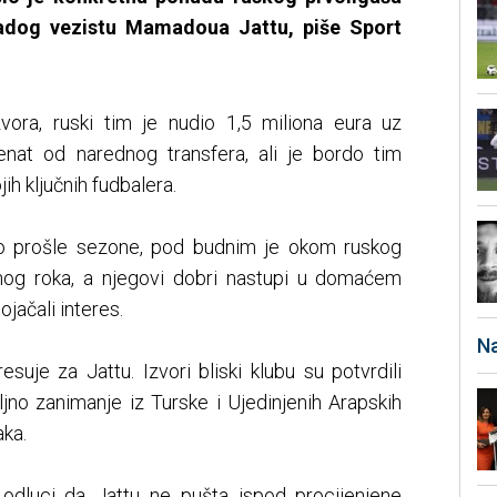
dog vezistu Mamadoua Jattu, piše Sport
vora, ruski tim je nudio 1,5 miliona eura uz
nat od narednog transfera, ali je bordo tim
ih ključnih fudbalera.
gao prošle sezone, pod budnim je okom ruskog
znog roka, a njegovi dobri nastupi u domaćem
jačali interes.
Na
resuje za Jattu. Izvori bliski klubu su potvrdili
ljno zanimanje iz Turske i Ujedinjenih Arapskih
aka.
 odluci da Jattu ne pušta ispod procijenjene