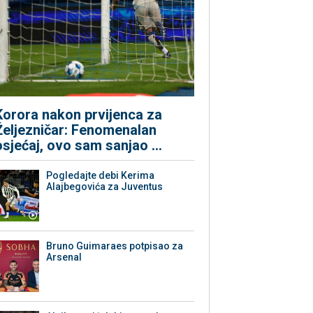
Korora nakon prvijenca za
Željezničar: Fenomenalan
osjećaj, ovo sam sanjao ...
Pogledajte debi Kerima
Alajbegovića za Juventus
Bruno Guimaraes potpisao za
Arsenal