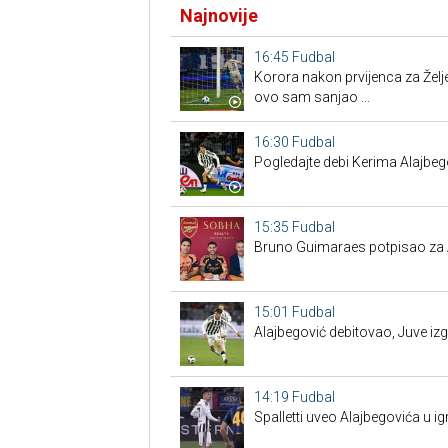
Najnovije
16:45
Fudbal
Korora nakon prvijenca za Želj
ovo sam sanjao ...
16:30
Fudbal
Pogledajte debi Kerima Alajbeg
15:35
Fudbal
Bruno Guimaraes potpisao za 
15:01
Fudbal
Alajbegović debitovao, Juve izg
14:19
Fudbal
Spalletti uveo Alajbegovića u ig