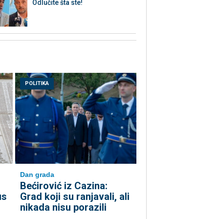
Odlučite šta ste!
POLITIKA
Dan grada
Bećirović iz Cazina:
us
Grad koji su ranjavali, ali
nikada nisu porazili