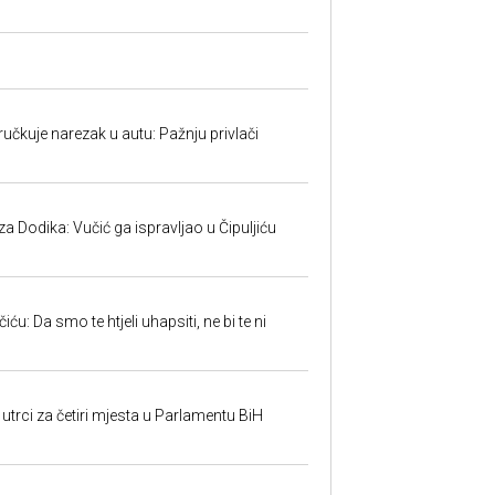
učkuje narezak u autu: Pažnju privlači
 Dodika: Vučić ga ispravljao u Čipuljiću
u: Da smo te htjeli uhapsiti, ne bi te ni
utrci za četiri mjesta u Parlamentu BiH