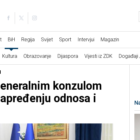
t
BiH
Regija
Svijet
Sport
Intervjui
Magazin
Kultura
Obrazovanje
Dijaspora
Vijesti iz ZDK
Događaji
H
generalnim konzulom
apređenju odnosa i
Na