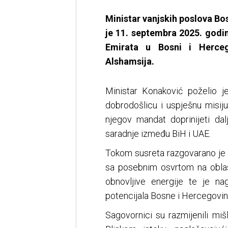
Ministar vanjskih poslova B
je 11. septembra 2025. godi
Emirata u Bosni i Herce
Alshamsija.
Ministar Konaković poželio
dobrodošlicu i uspješnu misij
njegov mandat doprinijeti dal
saradnje između BiH i UAE.
Tokom susreta razgovarano je 
sa posebnim osvrtom na oblast
obnovljive energije te je na
potencijala Bosne i Hercegovin
Sagovornici su razmijenili mišl