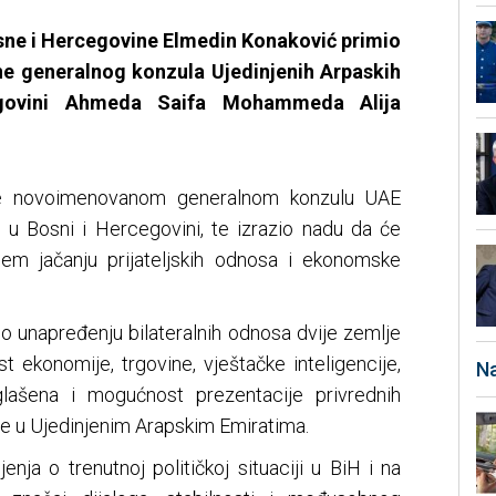
osne i Hercegovine Elmedin Konaković primio
ne generalnog konzula Ujedinjenih Arpaskih
govini Ahmeda Saifa Mohammeda Alija
 je novoimenovanom generalnom konzulu UAE
u u Bosni i Hercegovini, te izrazio nadu da će
jem jačanju prijateljskih odnosa i ekonomske
o unapređenju bilateralnih odnosa dvije zemlje
 ekonomije, trgovine, vještačke inteligencije,
Na
glašena i mogućnost prezentacije privrednih
e u Ujedinjenim Arapskim Emiratima.
jenja o trenutnoj političkoj situaciji u BiH i na