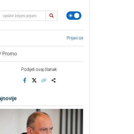
Prijavi se
 / Promo
Podijeli ovaj članak
Facebook
X
Kopiraj link
Više
jnovije