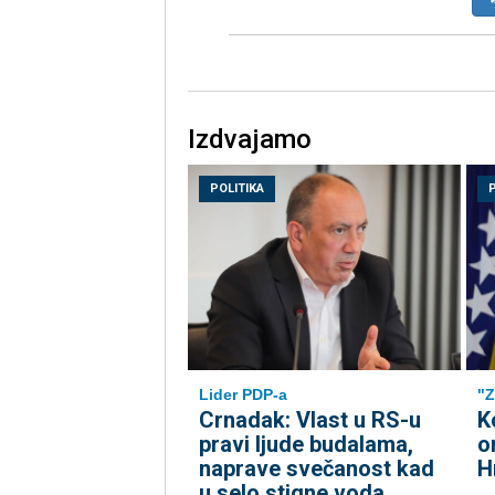
Izdvajamo
POLITIKA
Lider PDP-a
"Z
Crnadak: Vlast u RS-u
K
pravi ljude budalama,
o
naprave svečanost kad
H
u selo stigne voda