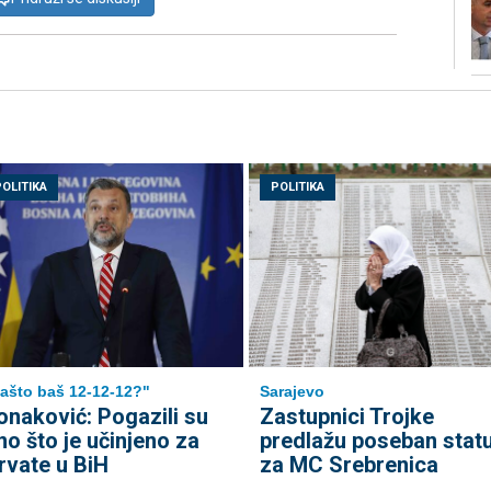
POLITIKA
POLITIKA
ašto baš 12-12-12?"
Sarajevo
onaković: Pogazili su
Zastupnici Trojke
no što je učinjeno za
predlažu poseban stat
rvate u BiH
za MC Srebrenica