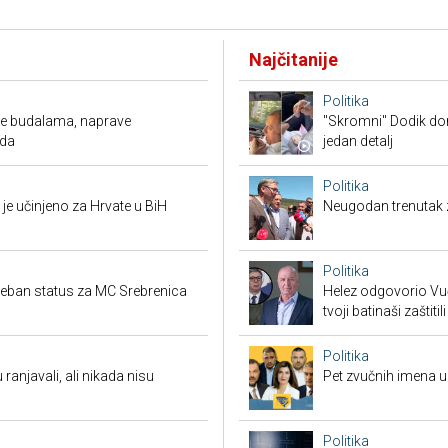
Najčitanije
Politika
ude budalama, naprave
"Skromni" Dodik dor
oda
jedan detalj
Politika
je učinjeno za Hrvate u BiH
Neugodan trenutak za
Politika
seban status za MC Srebrenica
Helez odgovorio Vučić
tvoji batinaši zaštitili
Politika
 ranjavali, ali nikada nisu
Pet zvučnih imena u 
Politika