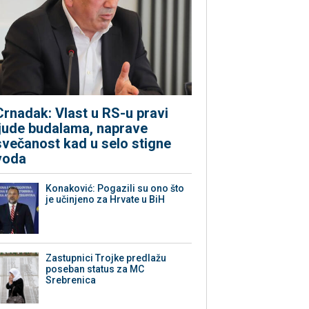
Crnadak: Vlast u RS-u pravi
ljude budalama, naprave
svečanost kad u selo stigne
voda
Konaković: Pogazili su ono što
je učinjeno za Hrvate u BiH
Zastupnici Trojke predlažu
poseban status za MC
Srebrenica