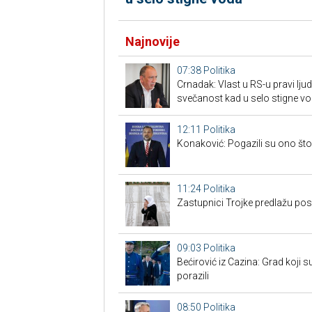
Najnovije
07:38
Politika
Crnadak: Vlast u RS-u pravi lj
svečanost kad u selo stigne v
12:11
Politika
Konaković: Pogazili su ono što 
11:24
Politika
Zastupnici Trojke predlažu po
09:03
Politika
Bećirović iz Cazina: Grad koji su
porazili
08:50
Politika