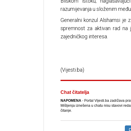
Bliskom istoku, naglašavajuć
razumijevanja u složenim među
Generalni konzul Alshamsi je z
spremnost za aktivan rad na 
zajedničkog interesa.
(Vijesti.ba)
Chat čitatelja
NAPOMENA
- Portal Vijesti.ba zadržava pr
Mišljenja iznešena u chatu nisu stavovi reda
čitanje.