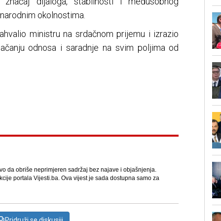
i značaj dijaloga, stabilnosti i međusobnog
narodnim okolnostima.
ahvalio ministru na srdačnom prijemu i izrazio
jačanju odnosa i saradnje na svim poljima od
avo da obriše neprimjeren sadržaj bez najave i objašnjenja.
kcije portala Vijesti.ba. Ova vijest je sada dostupna samo za
Pridruži se diskusiji