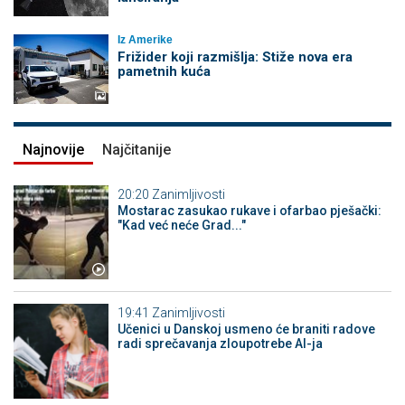
Iz Amerike
Frižider koji razmišlja: Stiže nova era
pametnih kuća
Najnovije
Najčitanije
20:20
Zanimljivosti
Mostarac zasukao rukave i ofarbao pješački:
"Kad već neće Grad..."
19:41
Zanimljivosti
Učenici u Danskoj usmeno će braniti radove
radi sprečavanja zloupotrebe AI-ja