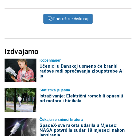
Pridruži se diskusiji
Izdvajamo
Kopenhagen
Učenici u Danskoj usmeno će braniti
radove radi sprečavanja zloupotrebe AI-
ja
Statistika je jasna
Istraživanje: Električni romobili opasniji
od motora i bicikala
Čekaju se snimci kratera
SpaceX-ova raketa udarila u Mjesec:
NASA potvrdila sudar 18 mjeseci nakon
lansiranja