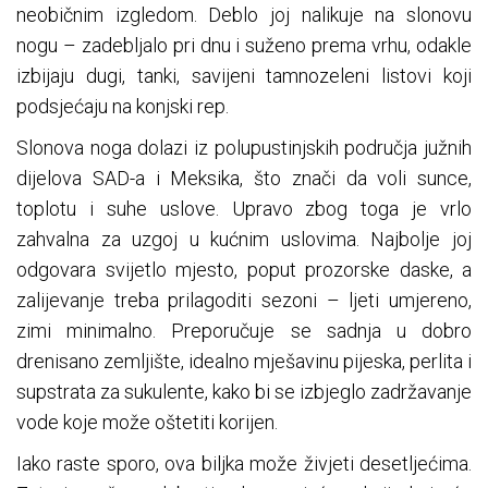
neobičnim izgledom. Deblo joj nalikuje na slonovu
nogu – zadebljalo pri dnu i suženo prema vrhu, odakle
izbijaju dugi, tanki, savijeni tamnozeleni listovi koji
podsjećaju na konjski rep.
Slonova noga dolazi iz polupustinjskih područja južnih
dijelova SAD-a i Meksika, što znači da voli sunce,
toplotu i suhe uslove. Upravo zbog toga je vrlo
zahvalna za uzgoj u kućnim uslovima. Najbolje joj
odgovara svijetlo mjesto, poput prozorske daske, a
zalijevanje treba prilagoditi sezoni – ljeti umjereno,
zimi minimalno. Preporučuje se sadnja u dobro
drenisano zemljište, idealno mješavinu pijeska, perlita i
supstrata za sukulente, kako bi se izbjeglo zadržavanje
vode koje može oštetiti korijen.
Iako raste sporo, ova biljka može živjeti desetljećima.