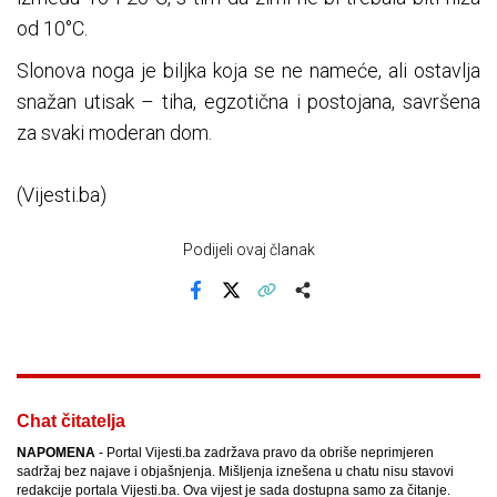
od 10°C.
Slonova noga je biljka koja se ne nameće, ali ostavlja
snažan utisak – tiha, egzotična i postojana, savršena
za svaki moderan dom.
(Vijesti.ba)
Podijeli ovaj članak
Facebook
X
Kopiraj link
Više
Chat čitatelja
NAPOMENA
- Portal Vijesti.ba zadržava pravo da obriše neprimjeren
sadržaj bez najave i objašnjenja. Mišljenja iznešena u chatu nisu stavovi
redakcije portala Vijesti.ba. Ova vijest je sada dostupna samo za čitanje.