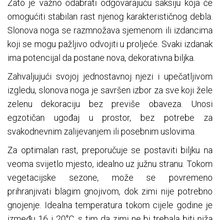
Zato je važno odabrati odgovarajuću saksiju koja će
omogućiti stabilan rast njenog karakterističnog debla.
Slonova noga se razmnožava sjemenom ili izdancima
koji se mogu pažljivo odvojiti u proljeće. Svaki izdanak
ima potencijal da postane nova, dekorativna biljka.
Zahvaljujući svojoj jednostavnoj njezi i upečatljivom
izgledu, slonova noga je savršen izbor za sve koji žele
zelenu dekoraciju bez previše obaveza. Unosi
egzotičan ugođaj u prostor, bez potrebe za
svakodnevnim zalijevanjem ili posebnim uslovima.
Za optimalan rast, preporučuje se postaviti biljku na
veoma svijetlo mjesto, idealno uz južnu stranu. Tokom
vegetacijske sezone, može se povremeno
prihranjivati blagim gnojivom, dok zimi nije potrebno
gnojenje. Idealna temperatura tokom cijele godine je
između 16 i 20°C, s tim da zimi ne bi trebala biti niža