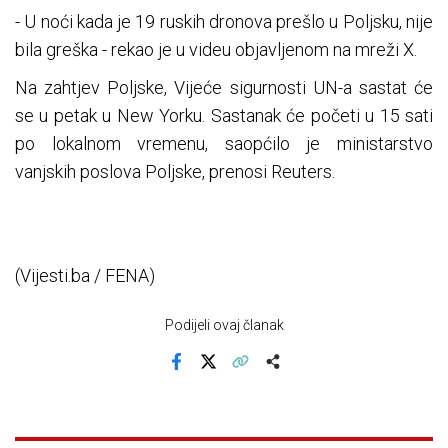
- U noći kada je 19 ruskih dronova prešlo u Poljsku, nije
bila greška - rekao je u videu objavljenom na mreži X.
Na zahtjev Poljske, Vijeće sigurnosti UN-a sastat će
se u petak u New Yorku. Sastanak će početi u 15 sati
po lokalnom vremenu, saopćilo je ministarstvo
vanjskih poslova Poljske, prenosi Reuters.
(Vijesti.ba / FENA)
Podijeli ovaj članak
Facebook
X
Kopiraj link
Više