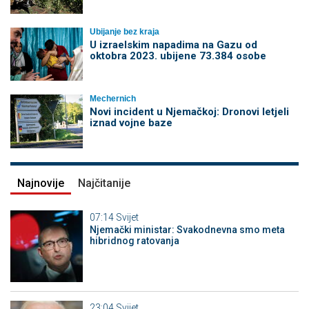
Ubijanje bez kraja
U izraelskim napadima na Gazu od
oktobra 2023. ubijene 73.384 osobe
Mechernich
Novi incident u Njemačkoj: Dronovi letjeli
iznad vojne baze
Najnovije
Najčitanije
07:14
Svijet
Njemački ministar: Svakodnevna smo meta
hibridnog ratovanja
23:04
Svijet