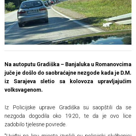
Na autoputu Gradiška – Banjaluka u Romanovcima
juče je došlo do saobraćajne nezgode kada je D.M.
iz Sarajeva sletio sa kolovoza upravljajućim
volksvagenom.
Iz Policijske uprave Gradiška su saopštili da se
nezgoda dogodila oko 19.20., te da je ovo lice
zadobilo tjelesne povrede.
"Uviđaj na licu mjesta izvršili su policijski službenici