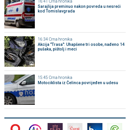
16:41
Crna hronika
Sarajlija preminuo nakon povreda u nesreći
kod Tomislavgrada
16:34
Crna hronika
Akcija "Trasa": Uhapšene tri osobe, nađeno 14
pušaka, pištolj i meci
15:45
Crna hronika
Motociklista iz Čelinca povrijeđen u udesu