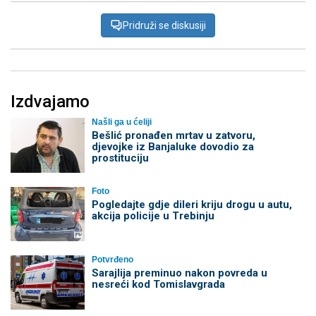
Pridruži se diskusiji
Izdvajamo
Našli ga u ćeliji
Bešlić pronađen mrtav u zatvoru,
djevojke iz Banjaluke dovodio za
prostituciju
Foto
Pogledajte gdje dileri kriju drogu u autu,
akcija policije u Trebinju
Potvrđeno
Sarajlija preminuo nakon povreda u
nesreći kod Tomislavgrada