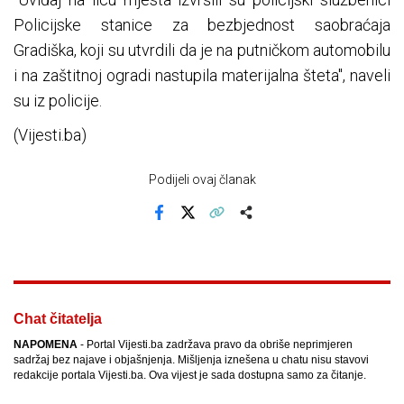
Policijske stanice za bezbjednost saobraćaja
Gradiška, koji su utvrdili da je na putničkom automobilu
i na zaštitnoj ogradi nastupila materijalna šteta", naveli
su iz policije.
(Vijesti.ba)
Podijeli ovaj članak
Facebook
X
Kopiraj link
Više
Chat čitatelja
NAPOMENA
- Portal Vijesti.ba zadržava pravo da obriše neprimjeren
sadržaj bez najave i objašnjenja. Mišljenja iznešena u chatu nisu stavovi
redakcije portala Vijesti.ba. Ova vijest je sada dostupna samo za čitanje.