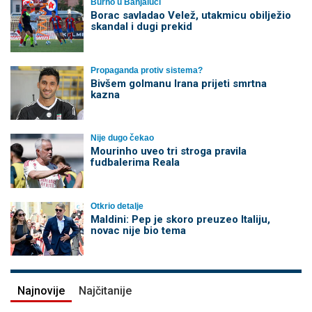
Burno u Banjaluci
Borac savladao Velež, utakmicu obilježio
skandal i dugi prekid
Propaganda protiv sistema?
Bivšem golmanu Irana prijeti smrtna
kazna
Nije dugo čekao
Mourinho uveo tri stroga pravila
fudbalerima Reala
Otkrio detalje
Maldini: Pep je skoro preuzeo Italiju,
novac nije bio tema
Najnovije
Najčitanije