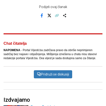
Podijeli ovaj članak
Facebook
X
Kopiraj link
Više
Chat čitatelja
NAPOMENA
- Portal Vijesti.ba zadržava pravo da obriše neprimjeren
sadržaj bez najave i objašnjenja. Mišljenja iznešena u chatu nisu stavovi
redakcije portala Vijesti.ba. Ova vijest je sada dostupna samo za čitanje.
Pridruži se diskusiji
Izdvajamo