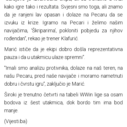
kako igre tako i rezultata. Svjesni smo toga, ali znamo
da je ranjeni lav opasan i dolaze na Pecaru da se
izvuku iz krize. Igramo na Pecari i želimo našim
navijačima, ‘Škriparima’, pokloniti pobjedu za njihov
rođendan“, rekao je trener Klafurić.
Marić ističe da je ekipi dobro došla reprezentativna
pauza i da u utakmicu ulaze spremni”.
"Imali smo analizu protivnika, dolaze na naš teren, na
našu Pecaru, pred naše navijače i moramo nametnuti
dobru i čvrstu igru“, zaključio je Marić.
Široki je trenutno četvrti na tabeli WWin lige sa osam
bodova iz šest utakmica, dok bordo tim ima bod
manje.
(Vijesti.ba)