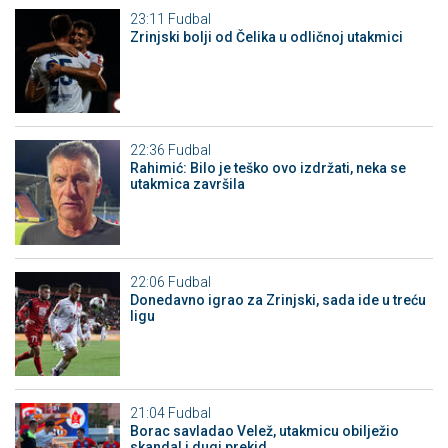
23:11
Fudbal
Zrinjski bolji od Čelika u odličnoj utakmici
22:36
Fudbal
Rahimić: Bilo je teško ovo izdržati, neka se
utakmica završila
22:06
Fudbal
Donedavno igrao za Zrinjski, sada ide u treću
ligu
21:04
Fudbal
Borac savladao Velež, utakmicu obilježio
skandal i dugi prekid