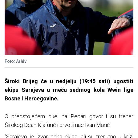
Foto: Arhiv
Široki Brijeg će u nedjelju (19:45 sati) ugostiti
ekipu Sarajeva u meču sedmog kola Wwin lige
Bosne i Hercegovine.
O predstojećem duel na Pecari govorili su trener
Širokog Dean Klafurić i prvotimac Ivan Marić.
"Sarajevo je izvanredna ekipa, ali su trenutno u krizi