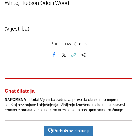
White, Hudson-Odoi i Wood.
(Vijesti.ba)
Podijeli ovaj članak
Facebook
X
Kopiraj link
Više
Chat čitatelja
NAPOMENA
- Portal Vijesti.ba zadržava pravo da obriše neprimjeren
sadržaj bez najave i objašnjenja. Mišljenja iznešena u chatu nisu stavovi
redakcije portala Vijesti.ba. Ova vijest je sada dostupna samo za čitanje.
Pridruži se diskusiji