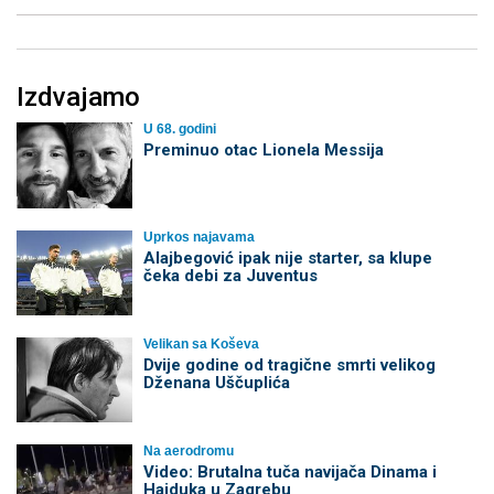
Izdvajamo
U 68. godini
Preminuo otac Lionela Messija
Uprkos najavama
Alajbegović ipak nije starter, sa klupe
čeka debi za Juventus
Velikan sa Koševa
Dvije godine od tragične smrti velikog
Dženana Uščuplića
Na aerodromu
Video: Brutalna tuča navijača Dinama i
Hajduka u Zagrebu