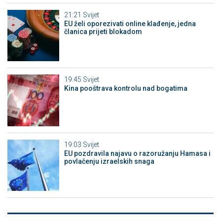
21:21
Svijet
EU želi oporezivati online klađenje, jedna
članica prijeti blokadom
19:45
Svijet
Kina pooštrava kontrolu nad bogatima
19:03
Svijet
EU pozdravila najavu o razoružanju Hamasa i
povlačenju izraelskih snaga