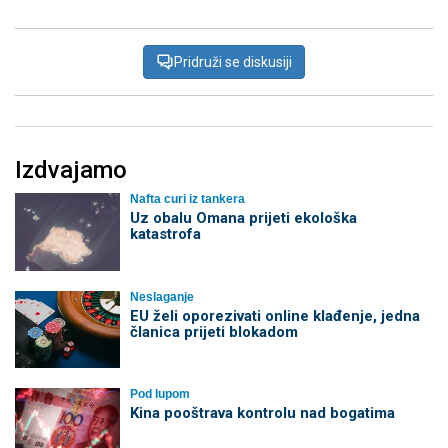
Pridruži se diskusiji
Izdvajamo
Nafta curi iz tankera
Uz obalu Omana prijeti ekološka
katastrofa
Neslaganje
EU želi oporezivati online klađenje, jedna
članica prijeti blokadom
Pod lupom
Kina pooštrava kontrolu nad bogatima