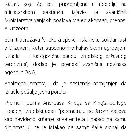
Katar", koja će biti pripremljena u nedjelju na
ministarskom sastanku, izjavio je zvaničnik
Ministarstva vanjskih poslova Majed al-Ansari, prenosi
Al Jazeera.
Samit odražava "široku arapsku i islamsku solidarnost
s Državom Katar suočenom s kukavičkom agresijom
Izraela … i kategoričnu osudu izraelskog državnog
terorizma", dodao je, prenosi zvanična novinska
agencija QNA.
Analitičari smatraju da je sastanak namijenjen da
Izraelu pošalje jasnu poruku.
Prema riječima Andreasa Kriega sa King’s College
London, izraelski udari "posmatraju se širom Zaljeva
kao neviđeno kršenje suvereniteta i napad na samu
diplomatiju", te je istakao da samit šalje signal da