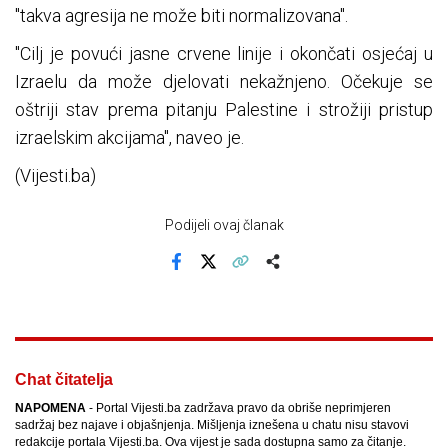
"takva agresija ne može biti normalizovana".
"Cilj je povući jasne crvene linije i okončati osjećaj u
Izraelu da može djelovati nekažnjeno. Očekuje se
oštriji stav prema pitanju Palestine i strožiji pristup
izraelskim akcijama", naveo je.
(Vijesti.ba)
Podijeli ovaj članak
Facebook
X
Kopiraj link
Više
Chat čitatelja
NAPOMENA
- Portal Vijesti.ba zadržava pravo da obriše neprimjeren
sadržaj bez najave i objašnjenja. Mišljenja iznešena u chatu nisu stavovi
redakcije portala Vijesti.ba. Ova vijest je sada dostupna samo za čitanje.