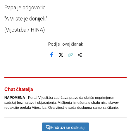
Papa je odgovorio:
"A Vi ste je donijeli."
(Vijesti.ba / HINA)
Podijeli ovaj članak
Facebook
X
Kopiraj link
Više
Chat čitatelja
NAPOMENA
- Portal Vijesti.ba zadržava pravo da obriše neprimjeren
sadržaj bez najave i objašnjenja. Mišljenja iznešena u chatu nisu stavovi
redakcije portala Vijesti.ba. Ova vijest je sada dostupna samo za čitanje.
Pridruži se diskusiji