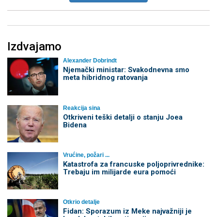
Izdvajamo
Alexander Dobrindt
Njemački ministar: Svakodnevna smo
meta hibridnog ratovanja
Reakcija sina
Otkriveni teški detalji o stanju Joea
Bidena
Vrućine, požari ...
Katastrofa za francuske poljoprivrednike:
Trebaju im milijarde eura pomoći
Otkrio detalje
Fidan: Sporazum iz Meke najvažniji je