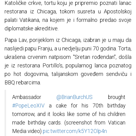
Katoličke crkve, tortu koju je pripremio poznati lanac
restorana iz Chicaga, tokom susreta u Apostolskoj
palati Vatikana, na kojem je i formalno predao svoje
diplomatske akreditive.
Papa Lav, porijeklom iz Chicaga, izabran je u maju da
naslijedi papu Franju, a u nedjelju puni 70 godina. Torta,
ukrašena crvenim natpisom "Sretan rođendan", došla
je iz restorana Portillo's, popularnog lanca poznatog
po hot dogovima, talijanskom goveđem sendviču i
BBQ rebarcima.
Ambassador
@BrianBurchUS
brought
#PopeLeoXIV
a cake for his 70th birthday
tomorrow, and it looks like some of his children
made birthday cards. (screenshot from Vatican
Media video)
pic.twitter.com/k5Y12Olp4n