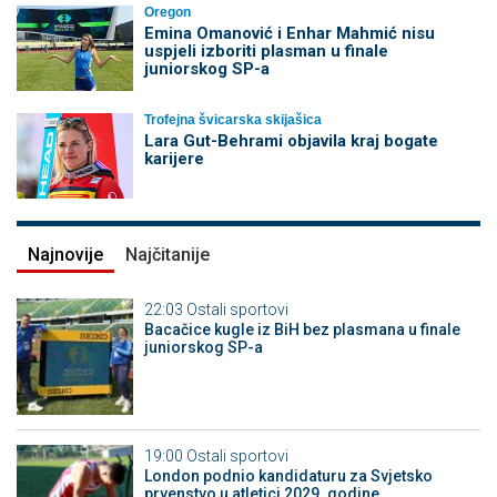
Oregon
Emina Omanović i Enhar Mahmić nisu
uspjeli izboriti plasman u finale
juniorskog SP-a
Trofejna švicarska skijašica
Lara Gut-Behrami objavila kraj bogate
karijere
Najnovije
Najčitanije
22:03
Ostali sportovi
Bacačice kugle iz BiH bez plasmana u finale
juniorskog SP-a
19:00
Ostali sportovi
London podnio kandidaturu za Svjetsko
prvenstvo u atletici 2029. godine