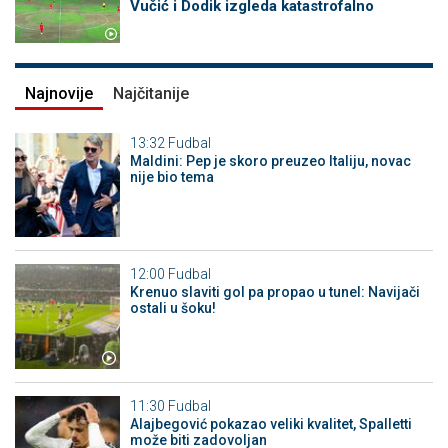
Vučić i Dodik izgleda katastrofalno
Najnovije
Najčitanije
13:32
Fudbal
Maldini: Pep je skoro preuzeo Italiju, novac
nije bio tema
12:00
Fudbal
Krenuo slaviti gol pa propao u tunel: Navijači
ostali u šoku!
11:30
Fudbal
Alajbegović pokazao veliki kvalitet, Spalletti
može biti zadovoljan