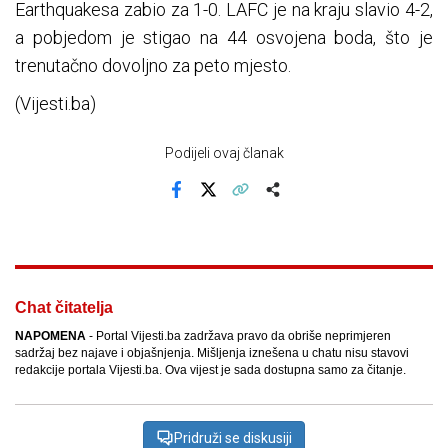
Earthquakesa zabio za 1-0. LAFC je na kraju slavio 4-2,
a pobjedom je stigao na 44 osvojena boda, što je
trenutačno dovoljno za peto mjesto.
(Vijesti.ba)
Podijeli ovaj članak
Facebook
X
Kopiraj link
Više
Chat čitatelja
NAPOMENA
- Portal Vijesti.ba zadržava pravo da obriše neprimjeren
sadržaj bez najave i objašnjenja. Mišljenja iznešena u chatu nisu stavovi
redakcije portala Vijesti.ba. Ova vijest je sada dostupna samo za čitanje.
Pridruži se diskusiji