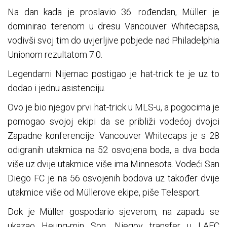
Na dan kada je proslavio 36. rođendan, Müller je
dominirao terenom u dresu Vancouver Whitecapsa,
vodivši svoj tim do uvjerljive pobjede nad Philadelphia
Unionom rezultatom 7:0.
Legendarni Nijemac postigao je hat-trick te je uz to
dodao i jednu asistenciju.
Ovo je bio njegov prvi hat-trick u MLS-u, a pogocima je
pomogao svojoj ekipi da se približi vodećoj dvojci
Zapadne konferencije. Vancouver Whitecaps je s 28
odigranih utakmica na 52 osvojena boda, a dva boda
više uz dvije utakmice više ima Minnesota. Vodeći San
Diego FC je na 56 osvojenih bodova uz također dvije
utakmice više od Müllerove ekipe, piše Telesport.
Dok je Müller gospodario sjeverom, na zapadu se
ukazao Heung-min Son. Njegov transfer u LAFC