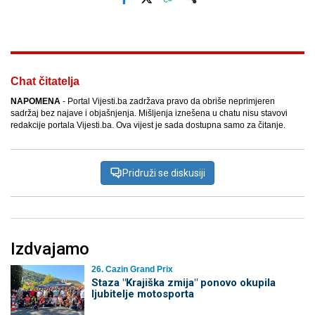
Facebook
X
Kopiraj link
Više
Chat čitatelja
NAPOMENA
- Portal Vijesti.ba zadržava pravo da obriše neprimjeren
sadržaj bez najave i objašnjenja. Mišljenja iznešena u chatu nisu stavovi
redakcije portala Vijesti.ba. Ova vijest je sada dostupna samo za čitanje.
Pridruži se diskusiji
Izdvajamo
26. Cazin Grand Prix
Staza "Krajiška zmija" ponovo okupila
ljubitelje motosporta