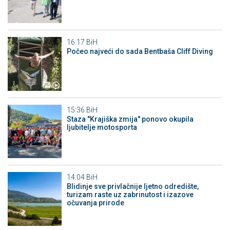
16:17
BiH
Počeo najveći do sada Bentbaša Cliff Diving
15:36
BiH
Staza "Krajiška zmija" ponovo okupila
ljubitelje motosporta
14:04
BiH
Blidinje sve privlačnije ljetno odredište,
turizam raste uz zabrinutost i izazove
očuvanja prirode