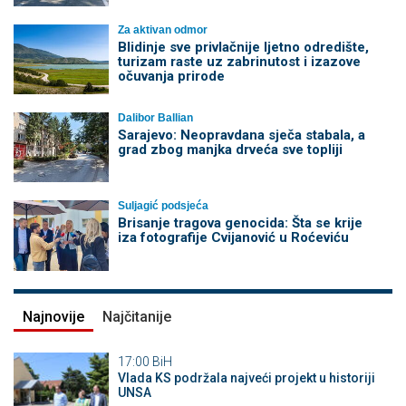
Za aktivan odmor
Blidinje sve privlačnije ljetno odredište,
turizam raste uz zabrinutost i izazove
očuvanja prirode
Dalibor Ballian
Sarajevo: Neopravdana sječa stabala, a
grad zbog manjka drveća sve topliji
Suljagić podsjeća
Brisanje tragova genocida: Šta se krije
iza fotografije Cvijanović u Roćeviću
Najnovije
Najčitanije
17:00
BiH
Vlada KS podržala najveći projekt u historiji
UNSA