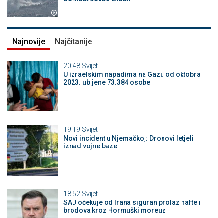
Najnovije
Najčitanije
20:48
Svijet
U izraelskim napadima na Gazu od oktobra
2023. ubijene 73.384 osobe
19:19
Svijet
Novi incident u Njemačkoj: Dronovi letjeli
iznad vojne baze
18:52
Svijet
SAD očekuje od Irana siguran prolaz nafte i
brodova kroz Hormuški moreuz