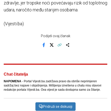
zdravlje, jer tropske noći povećavaju rizik od toplotnog
udara, naročito među starijim osobama.
(Vijesti.ba)
Podijeli ovaj članak
Facebook
X
Kopiraj link
Više
Chat čitatelja
NAPOMENA
- Portal Vijesti.ba zadržava pravo da obriše neprimjeren
sadržaj bez najave i objašnjenja. Mišljenja iznešena u chatu nisu stavovi
redakcije portala Vijesti.ba. Ova vijest je sada dostupna samo za čitanje.
Pridruži se diskusiji