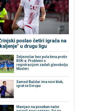
Zrinjski poslao četiri igrača na
"kaljenje" u drugu ligu
Željezničar bez pola tima protiv
BSK-a: Problemi s
registracijom zadali glavobolju
Musleri
Samed Baždar ima novi klub,
igrat će Evropu
Manijaci na poseban način
najavili novu sezonu: Svi na