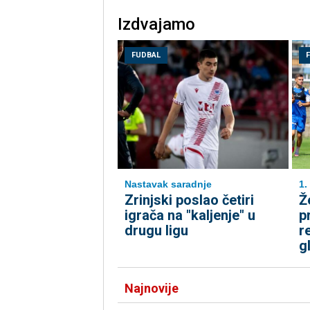
Izdvajamo
FUDBAL
Nastavak saradnje
1.
Zrinjski poslao četiri
Ž
igrača na "kaljenje" u
p
drugu ligu
r
g
Najnovije