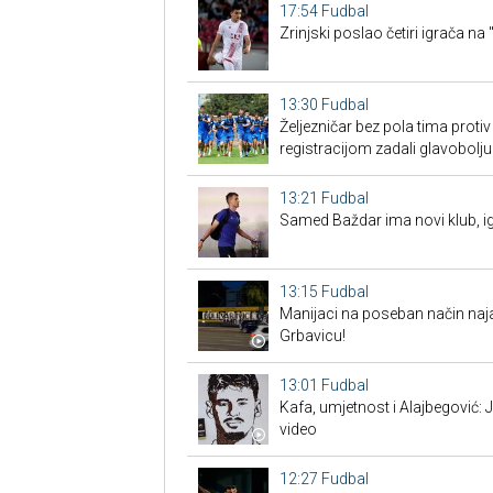
17:54
Fudbal
Zrinjski poslao četiri igrača na 
13:30
Fudbal
Željezničar bez pola tima proti
registracijom zadali glavobolju
13:21
Fudbal
Samed Baždar ima novi klub, ig
13:15
Fudbal
Manijaci na poseban način naja
Grbavicu!
13:01
Fudbal
Kafa, umjetnost i Alajbegović:
video
12:27
Fudbal