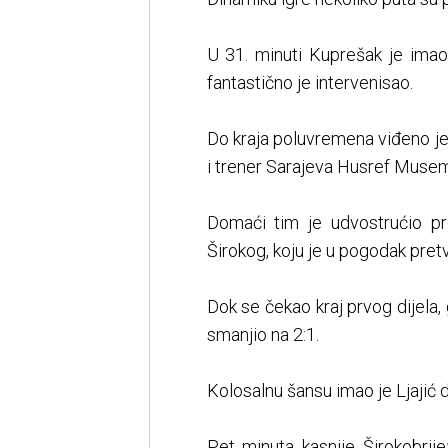
U 31. minuti Kuprešak je imao
fantastično je intervenisao.
Do kraja poluvremena viđeno je 
i trener Sarajeva Husref Musem
Domaći tim je udvostrućio pre
Širokog, koju je u pogodak pretv
Dok se čekao kraj prvog dijela,
smanjio na 2:1.
Kolosalnu šansu imao je Ljajić da
Pet minuta kasnije Širokobrij