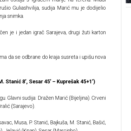
šio Guliashvilija, sudija Marić mu je dodijelio
nja snimka.
čen je i jedan igrač Sarajeva, drugi žuti karton
ma da se odbrane do kraja susreta i upišu nova
M. Stanić 8’, Sesar 45’ – Kuprešak 45+1’)
. Glavni sudija: Dražen Marić (Bijeljina). Crveni
Bralić (Sarajevo).
vac, Musa, P. Stanić, Bajkuša, M. Stanić, Bašić,
), Jelavić (Kpan), Sesar (Marcinho).