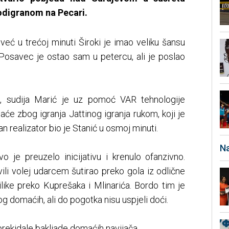
odigranom na Pecari.
već u trećoj minuti Široki je imao veliku šansu
Posavec je ostao sam u petercu, ali je poslao
i, sudija Marić je uz pomoć VAR tehnologije
e zbog igranja Jattinog igranja rukom, koji je
an realizator bio je Stanić u osmoj minuti.
Na
o je preuzelo inicijativu i krenulo ofanzivno.
hvili volej udarcem šutirao preko gola iz odlične
ilike preko Kuprešaka i Mlinarića. Bordo tim je
g domaćih, ali do pogotka nisu uspjeli doći.
prekidale bakljade domaćih navijača.