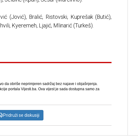
ć (Jović), Bralić, Ristovski, Kuprešak (Butić),
hvili, Kyeremeh, Ljajić, Mlinarić (Turkeš).
avo da obriše neprimjeren sadržaj bez najave i objašnjenja.
kcije portala Vijesti.ba. Ova vijest je sada dostupna samo za
Pridruži se diskusiji