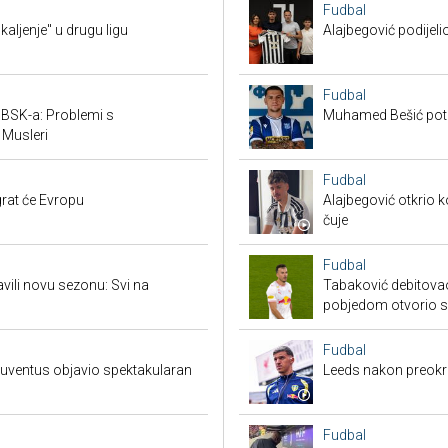
Fudbal
"kaljenje" u drugu ligu
Alajbegović podijeli
Fudbal
v BSK-a: Problemi s
Muhamed Bešić potp
 Musleri
Fudbal
rat će Evropu
Alajbegović otkrio k
čuje
Fudbal
vili novu sezonu: Svi na
Tabaković debitovao
pobjedom otvorio 
Fudbal
 Juventus objavio spektakularan
Leeds nakon preokre
Fudbal