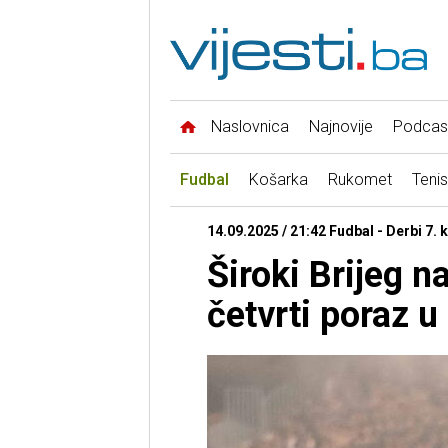
Naslovnica
Najnovije
Podcas
Fudbal
Košarka
Rukomet
Tenis
14.09.2025 / 21:42 Fudbal - Derbi 7. 
Široki Brijeg n
četvrti poraz u