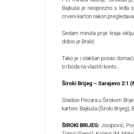
Bajkuša je neoprezno s leđa sru
crveni karton nakon pregledava
Sedam minuta prije kraja isklju
dobio je Bralić.
Tako je i olakšan posao domaći
tri boda na vlastiti konto…
Široki Brijeg – Sarajevo 2:1 (
Stadion Pecara u Širokom Brijegu
kartoni: Bajkuša (Široki Brijeg), 
ŠIROKI BRIJEG:
Josipović, Posa
Tomić (Senić), Kolarić (M. Matić