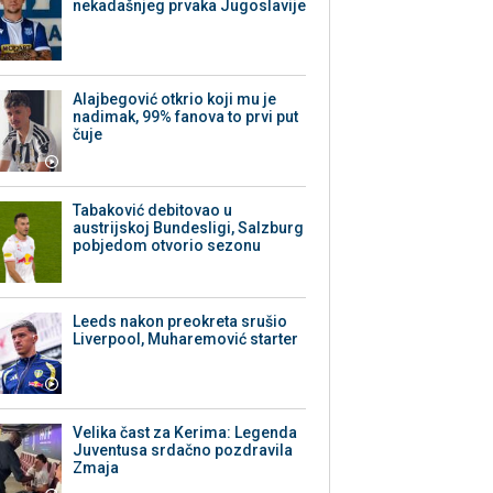
nekadašnjeg prvaka Jugoslavije
Alajbegović otkrio koji mu je
nadimak, 99% fanova to prvi put
čuje
Tabaković debitovao u
austrijskoj Bundesligi, Salzburg
pobjedom otvorio sezonu
Leeds nakon preokreta srušio
Liverpool, Muharemović starter
Velika čast za Kerima: Legenda
Juventusa srdačno pozdravila
Zmaja