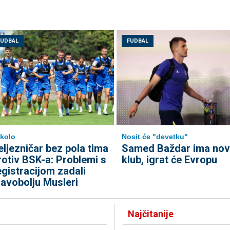
FUDBAL
FUDBAL
 kolo
Nosit će "devetku"
eljezničar bez pola tima
Samed Baždar ima nov
rotiv BSK-a: Problemi s
klub, igrat će Evropu
egistracijom zadali
lavobolju Musleri
Najčitanije