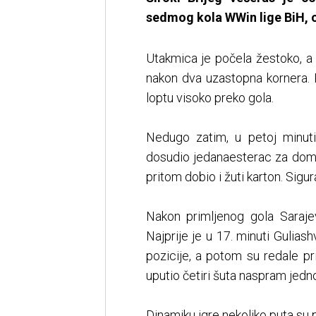
sedmog kola WWin lige BiH, 
Utakmica je počela žestoko, a 
nakon dva uzastopna kornera. 
loptu visoko preko gola.
Nedugo zatim, u petoj minut
dosudio jedanaesterac za domać
pritom dobio i žuti karton. Sigur
Nakon primljenog gola Sarajev
Najprije je u 17. minuti Gulias
pozicije, a potom su redale pr
uputio četiri šuta naspram jedno
Dinamiku igre nekoliko puta su 