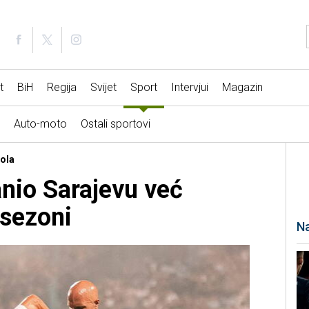
t
BiH
Regija
Svijet
Sport
Intervjui
Magazin
Auto-moto
Ostali sportovi
kola
anio Sarajevu već
 sezoni
Na