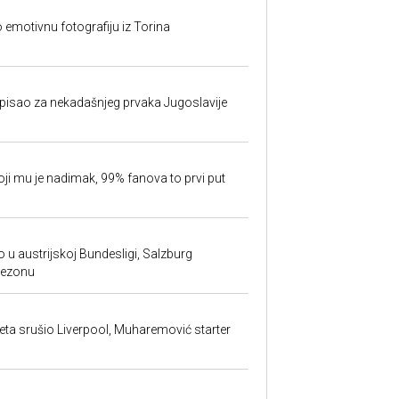
o emotivnu fotografiju iz Torina
isao za nekadašnjeg prvaka Jugoslavije
oji mu je nadimak, 99% fanova to prvi put
 u austrijskoj Bundesligi, Salzburg
sezonu
ta srušio Liverpool, Muharemović starter