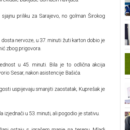
 sjajnu priliku za Sarajevo, no golman Širokog
dosta nervoze, u 37. minuti žuti karton dobio je
ić zbog prigovora.
dnost u 45. minuti. Bila je to odlična akcija
orio Sesar, nakon asistencije Bašića.
 gosti uspijevaju smanjiti zaostatak, Kuprešak je
 izjednači u 53. minuti, ali pogodio je stativu.
ežani ostaju s igračem manje na terenu. Mladi