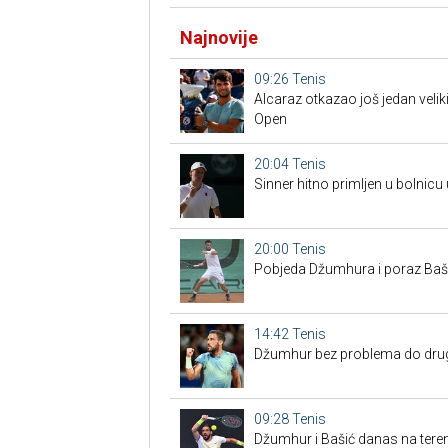
Najnovije
09:26
Tenis
Alcaraz otkazao još jedan veliki
Open
20:04
Tenis
Sinner hitno primljen u bolnicu
20:00
Tenis
Pobjeda Džumhura i poraz Bašić
14:42
Tenis
Džumhur bez problema do drugo
09:28
Tenis
Džumhur i Bašić danas na tere