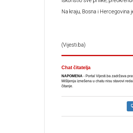
iskoristio sve prilike, preokrenuv
Na kraju, Bosna i Hercegovina j
(Vijesti.ba)
Chat čitatelja
NAPOMENA
- Portal Vijesti.ba zadržava pr
Mišljenja iznešena u chatu nisu stavovi reda
čitanje.