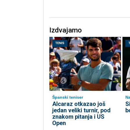
Izdvajamo
TENIS
Španski teniser
Na
Alcaraz otkazao još
S
jedan veliki turnir, pod
b
znakom pitanja i US
Open