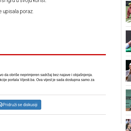
ši igru u svoju korist.
e upisala poraz.
avo da obriše neprimjeren sadržaj bez najave i objašnjenja.
kcije portala Vijesti.ba. Ova vijest je sada dostupna samo za
Pridruži se diskusiji