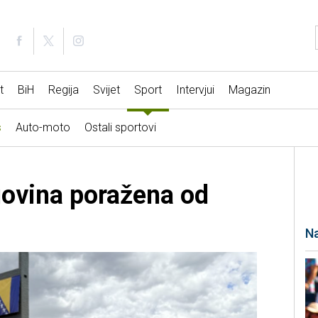
t
BiH
Regija
Svijet
Sport
Intervjui
Magazin
s
Auto-moto
Ostali sportovi
govina poražena od
Na