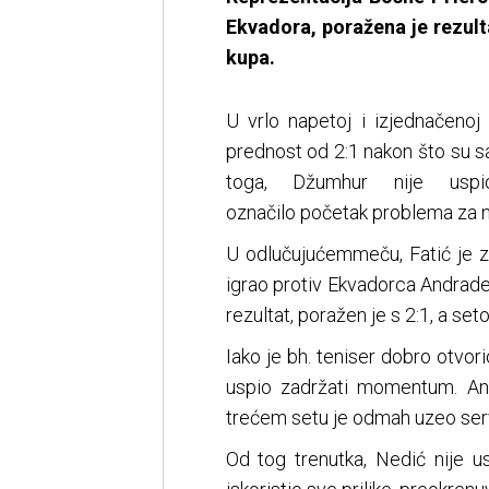
Ekvadora, poražena je rezul
kupa.
U vrlo napetoj i izjednačenoj 
prednost od 2:1 nakon što su s
toga, Džumhur nije usp
označilo početak problema za n
U odlučujućemmeču, Fatić je 
igrao protiv Ekvadorca Andradea
rezultat, poražen je s 2:1, a setov
Iako je bh. teniser dobro otvori
uspio zadržati momentum. And
trećem setu je odmah uzeo ser
Od tog trenutka, Nedić nije u