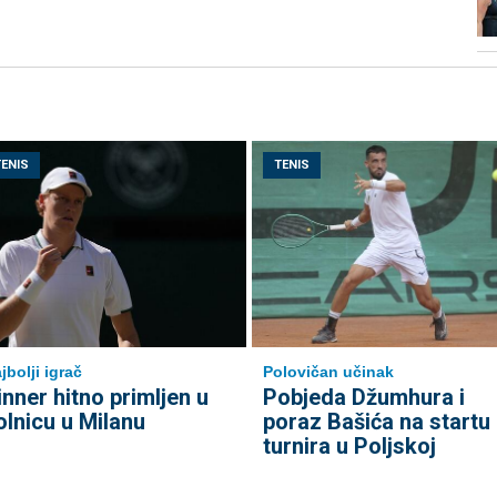
TENIS
TENIS
jbolji igrač
Polovičan učinak
inner hitno primljen u
Pobjeda Džumhura i
olnicu u Milanu
poraz Bašića na startu
turnira u Poljskoj