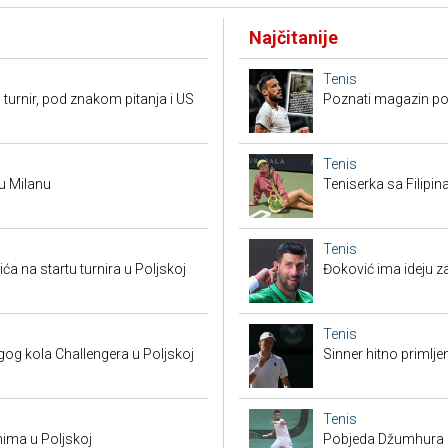
Najčitanije
Tenis
 turnir, pod znakom pitanja i US
Poznati magazin po
Tenis
 u Milanu
Teniserka sa Filipi
Tenis
a na startu turnira u Poljskoj
Đoković ima ideju za
Tenis
g kola Challengera u Poljskoj
Sinner hitno primlje
Tenis
nima u Poljskoj
Pobjeda Džumhura i 