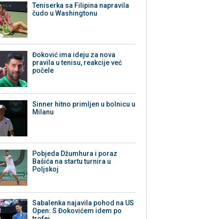
Teniserka sa Filipina napravila
čudo u Washingtonu
Đoković ima ideju za nova
pravila u tenisu, reakcije već
počele
Sinner hitno primljen u bolnicu u
Milanu
Pobjeda Džumhura i poraz
Bašića na startu turnira u
Poljskoj
Sabalenka najavila pohod na US
Open: S Đokovićem idem po
trofej