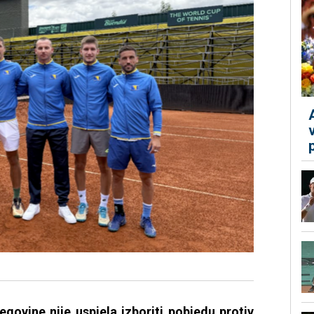
govine nije uspjela izboriti pobjedu protiv