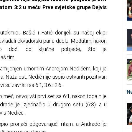
tatom 3:2 u
meču
Prve svjetske grupe
Dejvis
utakmici, Bašić i Fatić donijeli su našoj ekipi
avladali ekvadorski par u dublu. Međutim, nakon
io doći do ključne pobjede, što je
aš tim.
zamijenjen umornim Andrejom Nedićem, koji je
. Nažalost, Nedić nije uspio ostvariti pozitivan
i su završili sa 6:1, 3:6 i 2:6.
Na
o meč, osvojivši prvi set sa 6:1, nakon toga nije
rade je izjednačio u drugom setu (6:3), a u
vis Nediću.
spio pronaći odgovarajući ritam, a Andrade je