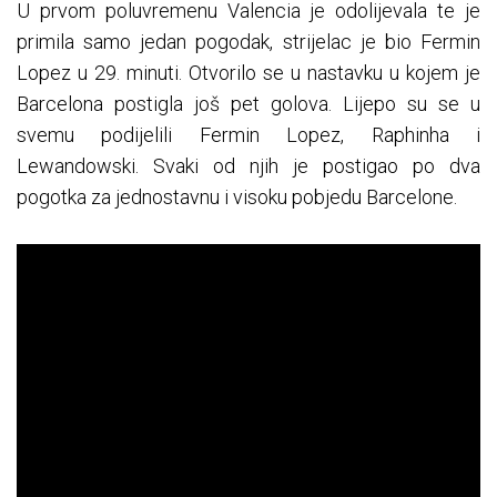
U prvom poluvremenu Valencia je odolijevala te je
primila samo jedan pogodak, strijelac je bio Fermin
Lopez u 29. minuti. Otvorilo se u nastavku u kojem je
Barcelona postigla još pet golova. Lijepo su se u
svemu podijelili Fermin Lopez, Raphinha i
Lewandowski. Svaki od njih je postigao po dva
pogotka za jednostavnu i visoku pobjedu Barcelone.