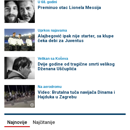
U 68. godini
Preminuo otac Lionela Messija
Uprkos najavama
Alajbegović ipak nije starter, sa klupe
čeka debi za Juventus
Velikan sa Koševa
Dvije godine od tragične smrti velikog
Dženana Uščuplića
Na aerodromu
Video: Brutalna tuča navijača Dinama i
Hajduka u Zagrebu
Najnovije
Najčitanije