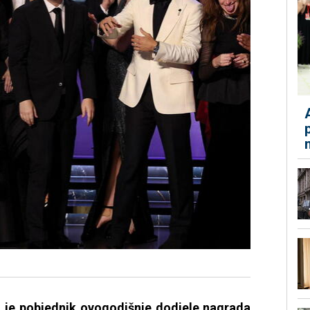
ni je pobjednik ovogodišnje dodjele nagrada