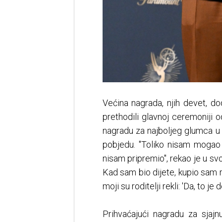
Većina nagrada, njih devet, do
prethodili glavnoj ceremoniji o
nagradu za najboljeg glumca u h
pobjedu. "Toliko nisam mogao
nisam pripremio", rekao je u sv
Kad sam bio dijete, kupio sam ra
moji su roditelji rekli: 'Da, to je
Prihvaćajući nagradu za sjajn