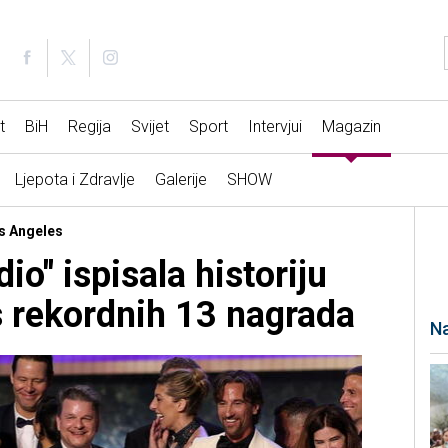
t
BiH
Regija
Svijet
Sport
Intervjui
Magazin
Ljepota i Zdravlje
Galerije
SHOW
os Angeles
io" ispisala historiju
 rekordnih 13 nagrada
Na