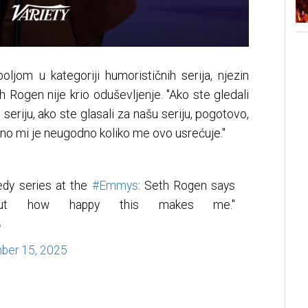
oljom u kategoriji humorističnih serija, njezin
h Rogen nije krio oduševljenje. "Ako ste gledali
u seriju, ako ste glasali za našu seriju, pogotovo,
reno mi je neugodno koliko me ovo usrećuje."
dy series at the
#Emmys
: Seth Rogen says
bout how happy this makes me."
3
ber 15, 2025