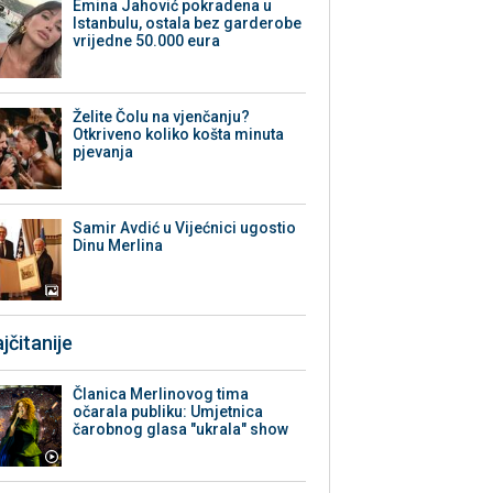
Emina Jahović pokradena u
Istanbulu, ostala bez garderobe
vrijedne 50.000 eura
Želite Čolu na vjenčanju?
Otkriveno koliko košta minuta
pjevanja
Samir Avdić u Vijećnici ugostio
Dinu Merlina
jčitanije
Članica Merlinovog tima
očarala publiku: Umjetnica
čarobnog glasa "ukrala" show