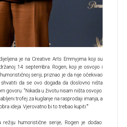
dijeljena je na Creative Arts Emmyjima koji su
držanoj 14. septembra. Rogen, koji je osvojio i
umorističnoj seriji, priznao je da nije očekivao
 shvatiti da se ovo događa da doslovno ništa
om govoru. "Nikada u životu nisam ništa osvojio.
bljeni trofej za kuglanje na rasprodaji imanja, a
 dobra ideja. Vjerovatno bi to trebao kupiti.'"
u režiju humoristične serije, Rogen je dodao: