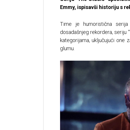
Emmy, ispisavši historiju s r
Time je humoristična serij
dosadašnjeg rekordera, seriju "
kategorijama, uključujući one za
glumu.