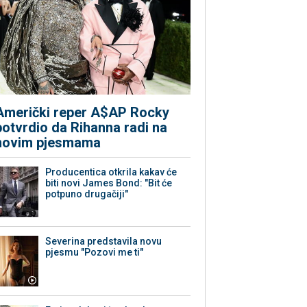
Američki reper A$AP Rocky
potvrdio da Rihanna radi na
novim pjesmama
Producentica otkrila kakav će
biti novi James Bond: "Bit će
potpuno drugačiji"
Severina predstavila novu
pjesmu "Pozovi me ti"