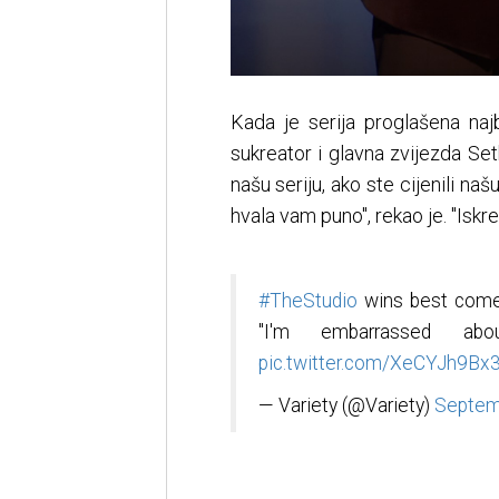
Kada je serija proglašena najb
sukreator i glavna zvijezda Set
našu seriju, ako ste cijenili naš
hvala vam puno", rekao je. "Isk
#TheStudio
wins best come
"I'm embarrassed a
pic.twitter.com/XeCYJh9Bx
— Variety (@Variety)
Septem