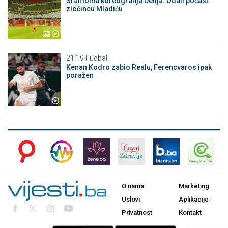
Sramotna koreografija Delija: Odali počast
zločincu Mladiću
21:19
Fudbal
Kenan Kodro zabio Realu, Ferencvaros ipak
poražen
O nama
Marketing
Uslovi
Aplikacije
Privatnost
Kontakt