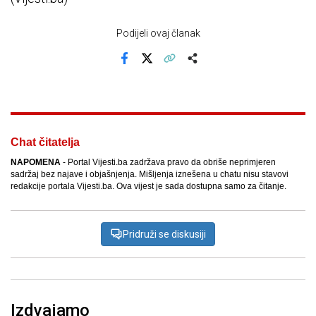
Podijeli ovaj članak
Facebook
X
Kopiraj link
Više
Chat čitatelja
NAPOMENA
- Portal Vijesti.ba zadržava pravo da obriše neprimjeren
sadržaj bez najave i objašnjenja. Mišljenja iznešena u chatu nisu stavovi
redakcije portala Vijesti.ba. Ova vijest je sada dostupna samo za čitanje.
Pridruži se diskusiji
Izdvajamo