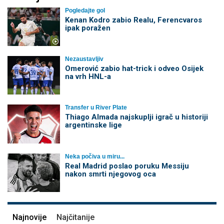
Pogledajte gol
Kenan Kodro zabio Realu, Ferencvaros
ipak poražen
Nezaustavljiv
Omerović zabio hat-trick i odveo Osijek
na vrh HNL-a
Transfer u River Plate
Thiago Almada najskuplji igrač u historiji
argentinske lige
Neka počiva u miru...
Real Madrid poslao poruku Messiju
nakon smrti njegovog oca
Najnovije
Najčitanije