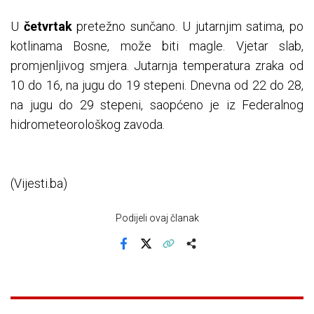
U
četvrtak
pretežno sunčano. U jutarnjim satima, po
kotlinama Bosne, može biti magle. Vjetar slab,
promjenljivog smjera. Jutarnja temperatura zraka od
10 do 16, na jugu do 19 stepeni. Dnevna od 22 do 28,
na jugu do 29 stepeni, saopćeno je iz Federalnog
hidrometeorološkog zavoda.
(Vijesti.ba)
Podijeli ovaj članak
Facebook
X
Kopiraj link
Više