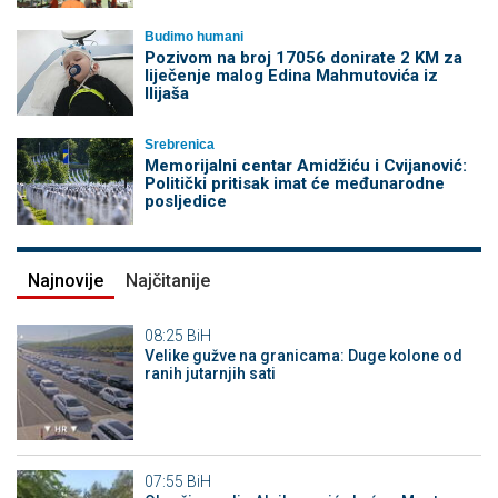
Budimo humani
Pozivom na broj 17056 donirate 2 KM za
liječenje malog Edina Mahmutovića iz
Ilijaša
Srebrenica
Memorijalni centar Amidžiću i Cvijanović:
Politički pritisak imat će međunarodne
posljedice
Najnovije
Najčitanije
08:25
BiH
Velike gužve na granicama: Duge kolone od
ranih jutarnjih sati
07:55
BiH