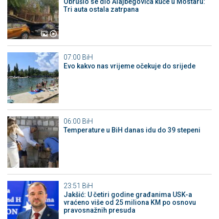
Obrušio se dio Alajbegovića kuće u Mostaru:
Tri auta ostala zatrpana
07:00
BiH
Evo kakvo nas vrijeme očekuje do srijede
06:00
BiH
Temperature u BiH danas idu do 39 stepeni
23:51
BiH
Jakšić: U četiri godine građanima USK-a
vraćeno više od 25 miliona KM po osnovu
pravosnažnih presuda