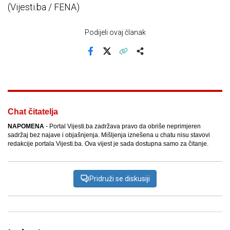
(Vijesti.ba / FENA)
Podijeli ovaj članak
Facebook
X
Kopiraj link
Više
Chat čitatelja
NAPOMENA
- Portal Vijesti.ba zadržava pravo da obriše neprimjeren
sadržaj bez najave i objašnjenja. Mišljenja iznešena u chatu nisu stavovi
redakcije portala Vijesti.ba. Ova vijest je sada dostupna samo za čitanje.
Pridruži se diskusiji