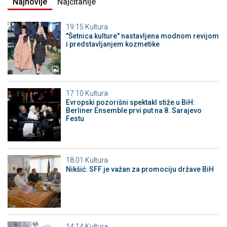
Najnovije
Najčitanije
19:15
Kultura
"Šetnica kulture" nastavljena modnom revijom
i predstavljanjem kozmetike
17:10
Kultura
Evropski pozorišni spektakl stiže u BiH:
Berliner Ensemble prvi put na 8. Sarajevo
Festu
18:01
Kultura
Nikšić: SFF je važan za promociju države BiH
14:14
Kultura