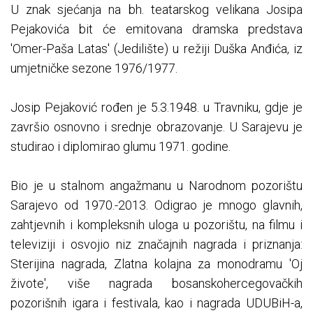
U znak sjećanja na bh. teatarskog velikana Josipa
Pejakovića bit će emitovana dramska predstava
'Omer-Paša Latas' (Jedilište) u režiji Duška Anđića, iz
umjetničke sezone 1976/1977.
Josip Pejaković rođen je 5.3.1948. u Travniku, gdje je
završio osnovno i srednje obrazovanje. U Sarajevu je
studirao i diplomirao glumu 1971. godine.
Bio je u stalnom angažmanu u Narodnom pozorištu
Sarajevo od 1970.-2013. Odigrao je mnogo glavnih,
zahtjevnih i kompleksnih uloga u pozorištu, na filmu i
televiziji i osvojio niz značajnih nagrada i priznanja:
Sterijina nagrada, Zlatna kolajna za monodramu 'Oj
živote', više nagrada bosanskohercegovačkih
pozorišnih igara i festivala, kao i nagrada UDUBiH-a,