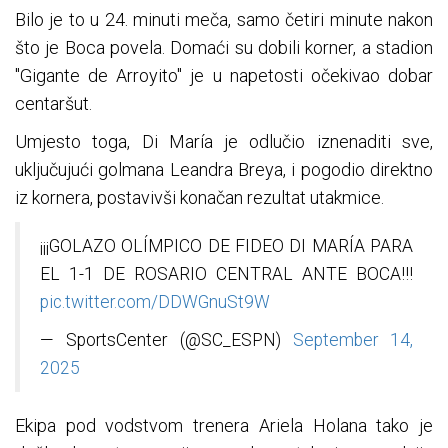
Bilo je to u 24. minuti meča, samo četiri minute nakon
što je Boca povela. Domaći su dobili korner, a stadion
"Gigante de Arroyito" je u napetosti očekivao dobar
centaršut.
Umjesto toga, Di María je odlučio iznenaditi sve,
uključujući golmana Leandra Breya, i pogodio direktno
iz kornera, postavivši konačan rezultat utakmice.
¡¡¡GOLAZO OLÍMPICO DE FIDEO DI MARÍA PARA
EL 1-1 DE ROSARIO CENTRAL ANTE BOCA!!!
pic.twitter.com/DDWGnuSt9W
— SportsCenter (@SC_ESPN)
September 14,
2025
Ekipa pod vodstvom trenera Ariela Holana tako je