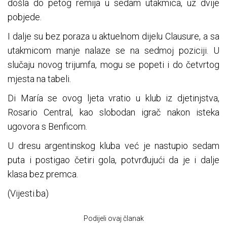
došla do petog remija u sedam utakmica, uz dvije
pobjede.
I dalje su bez poraza u aktuelnom dijelu Clausure, a sa
utakmicom manje nalaze se na sedmoj poziciji. U
slučaju novog trijumfa, mogu se popeti i do četvrtog
mjesta na tabeli.
Di María se ovog ljeta vratio u klub iz djetinjstva,
Rosario Central, kao slobodan igrač nakon isteka
ugovora s Benficom.
U dresu argentinskog kluba već je nastupio sedam
puta i postigao četiri gola, potvrđujući da je i dalje
klasa bez premca.
(Vijesti.ba)
Podijeli ovaj članak