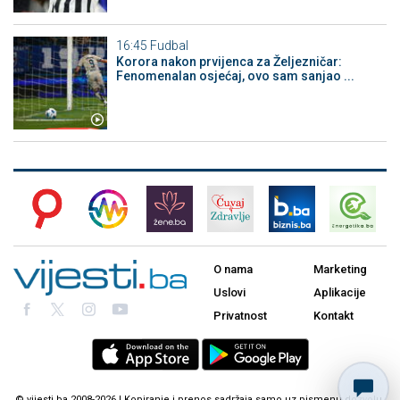
16:45
Fudbal
Korora nakon prvijenca za Željezničar:
Fenomenalan osjećaj, ovo sam sanjao ...
O nama
Marketing
Uslovi
Aplikacije
Privatnost
Kontakt
© vijesti.ba 2008-2026 | Kopiranje i prenos sadržaja samo uz pismenu dozvolu.