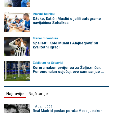
Izazvali ludnicu
Džeko, Katić i Muslić dijelili autograme
navijačima Schalkea
Trener Juventusa
Spalletti: Kolo Muani i Alajbegović su
kvalitetni igrači
Zablistao na Grbavici
Korora nakon prvijenca za Željezničar:
Fenomenalan osjećaj, ovo sam sanjao ...
Najnovije
Najčitanije
19:32
Fudbal
Real Madrid poslao poruku Messiju nakon