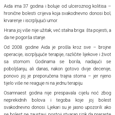
Aida ima 37 godina i boluje od ulceroznog kolitisa –
hronične bolesti crijeva koja svakodnevno donosi bol,
krvarenje i iscrpljujući umor.
Hrana joj više nije užitak, već stalna briga: šta pojesti, a
da ne pogorša stanje.
Od 2008. godine Aida je prošla kroz sve – brojne
operacije, iscrpljujuće terapije, različite lijekove i život
sa stomom. Godinama se borila, nadajući se
poboljšanju, ali danas, nakon gotovo dvije decenije,
ponovo joj je preporučena trajna stoma – jer njeno
tijelo više ne reaguje ni na jednu terapiju.
Osamnaest godina nije prespavala cijelu noć zbog
neprekidnih bolova i tegoba koje joj bolest
svakodnevno donosi. Ljekari su je jasno upozorili: ako
se bolest ne zaustavi, postoji stvaran rizik da preraste