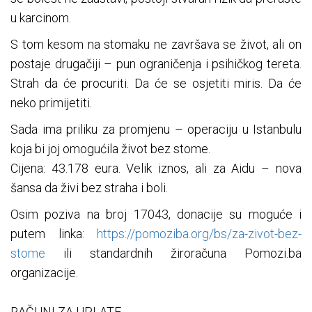
u karcinom.
S tom kesom na stomaku ne završava se život, ali on
postaje drugačiji – pun ograničenja i psihičkog tereta.
Strah da će procuriti. Da će se osjetiti miris. Da će
neko primijetiti.
Sada ima priliku za promjenu – operaciju u Istanbulu
koja bi joj omogućila život bez stome.
Cijena: 43.178 eura. Velik iznos, ali za Aidu – nova
šansa da živi bez straha i boli.
Osim poziva na broj 17043, donacije su moguće i
putem linka:
https://pomoziba.org/bs/za-zivot-bez-
stome
ili standardnih žiroračuna Pomozi.ba
organizacije.
RAČUNI ZA UPLATE