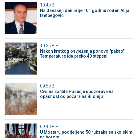
10:40
BiH
Na današnji dan prije 101 godinu rođen Alija
Izetbegović
10:35
BiH
Nakon kratkog osvježenja ponovo "pakao":
Temperature idu preko 40 stepeni
09:50
BiH
Civilna zaštita Posušje upozorava na
opasnost od požara na Blidinju
09:40
BiH
U Mostaru podijeljeno 50 ruksaka sa školskim
priborom