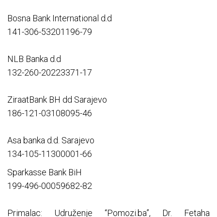
Bosna Bank International d.d
141-306-53201196-79
NLB Banka d.d
132-260-20223371-17
ZiraatBank BH dd Sarajevo
186-121-03108095-46
Asa banka d.d. Sarajevo
134-105-11300001-66
Sparkasse Bank BiH
199-496-00059682-82
Primalac: Udruženje “Pomozi.ba”, Dr. Fetaha