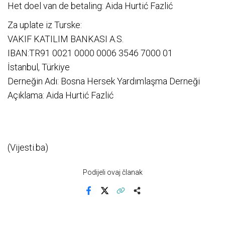
Het doel van de betaling: Aida Hurtić Fazlić
Za uplate iz Turske:
VAKIF KATILIM BANKASI A.S.
IBAN:TR91 0021 0000 0006 3546 7000 01
İstanbul, Türkiye
Derneğin Adı: Bosna Hersek Yardımlaşma Derneği
Açıklama: Aida Hurtić Fazlić
(Vijesti.ba)
Podijeli ovaj članak
Facebook
X
Kopiraj link
Više