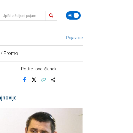
Prijavi se
 / Promo
Podijeli ovaj članak
Facebook
X
Kopiraj link
Više
jnovije