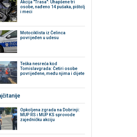
Akcija "Trasa": Uhapšene tri
osobe, nađeno 14 pušaka, pištolj
i meci
Motociklista iz Čelinca
povrijeđen u udesu
Teška nesreća kod
Tomislavgrada: Četiri osobe
povrijeđene, među njima i dijete
jčitanije
Opkoljena zgrada na Dobrinji:
MUP RS i MUP KS sprovode
zajedničku akciju