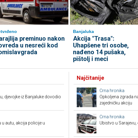
tvrđeno
Banjaluka
arajlija preminuo nakon
Akcija "Trasa":
ovreda u nesreći kod
Uhapšene tri osobe,
omislavgrada
nađeno 14 pušaka,
pištolj i meci
Najčitanije
Crna hronika
u, djevojke iz Banjaluke dovodio
Opkoljena zgrada n
zajedničku akciju
Crna hronika
 u autu, akcija policije u
Ubistvo u Sarajevu, 