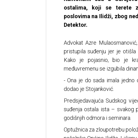
ostalima, koji se terete 
poslovima na Ilidži, zbog n
Detektor.
Advokat Azre Mulaosmanović, 
pristupila suđenju jer je otiš
Kako je pojasnio, bio je kr
međuvremenu se izgubila dinam
- Ona je do sada imala jedno 
dodao je Stojanković.
Predsjedavajuća Sudskog vijeć
suđenja ostala ista – svakog 
godišnjih odmora i seminara.
Optužnica za zloupotrebu položa