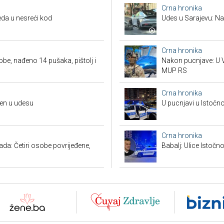
Crna hronika
da u nesreći kod
Udes u Sarajevu: Nas
Crna hronika
obe, nađeno 14 pušaka, pištolj i
Nakon pucnjave: U V
MUP RS
Crna hronika
đen u udesu
U pucnjavi u Istočn
Crna hronika
a: Četiri osobe povrijeđene,
Babalj: Ulice Istoč