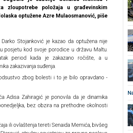
za zloupotrebe položaja u građevinskim
edolaska optužene Azre Mulaosmanović, piše
Darko Stojanković je kazao da optužena nije
la u posjetu kod svoje porodice u državu Maltu.
atak period kada je zakazano ročište, a u
ika zakazivanja suđenja.
odsustvo zbog bolesti i to je bilo opravdano -
Na
a Adisa Zahiragić je ponovila da je dinamika
ponedjeljka, bez obzira na prethodne okolnosti
ja ili ovlaštenja tereti Senaida Memića, bivšeg