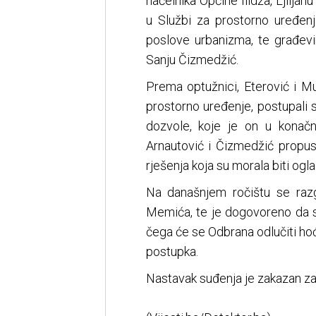
načelnika Općine Ilidža, Ljilja
u Službi za prostorno uređen
poslove urbanizma, te građevi
Sanju Čizmedžić.
Prema optužnici, Eterović i M
prostorno uređenje, postupali
dozvole, koje je on u konačni
Arnautović i Čizmedžić propusti
rješenja koja su morala biti ogl
Na današnjem ročištu se raz
Memića, te je dogovoreno da s
čega će se Odbrana odlučiti hoć
postupka.
Nastavak suđenja je zakazan za