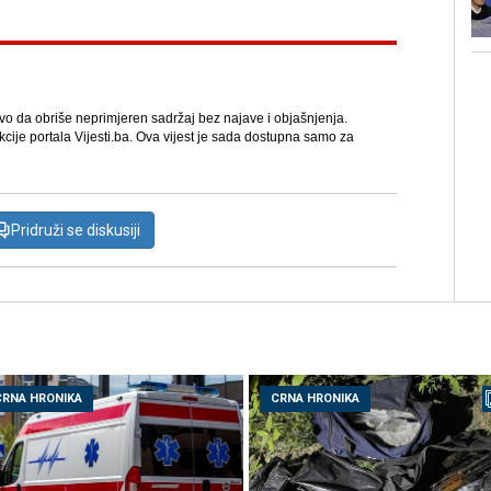
avo da obriše neprimjeren sadržaj bez najave i objašnjenja.
kcije portala Vijesti.ba. Ova vijest je sada dostupna samo za
Pridruži se diskusiji
CRNA HRONIKA
CRNA HRONIKA