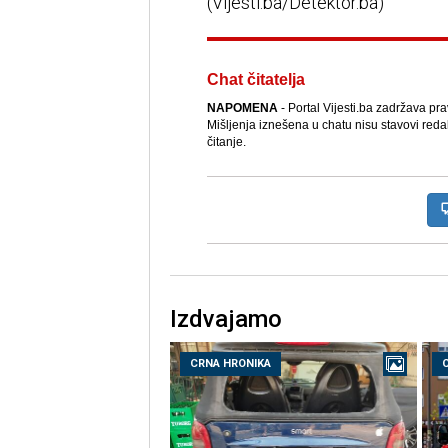
(Vijesti.ba/Detektor.ba)
Chat čitatelja
NAPOMENA
- Portal Vijesti.ba zadržava pr
Mišljenja iznešena u chatu nisu stavovi reda
čitanje.
Izdvajamo
CRNA HRONIKA