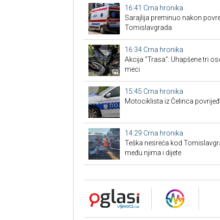
16:41
Crna hronika
Sarajlija preminuo nakon povre
Tomislavgrada
16:34
Crna hronika
Akcija "Trasa": Uhapšene tri os
meci
15:45
Crna hronika
Motociklista iz Čelinca povrije
14:29
Crna hronika
Teška nesreća kod Tomislavgrad
među njima i dijete