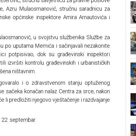
nu Eterović, stručnu savjetnicu za pravne poslove
je, Azru Mulaosmanović, stručnu saradnicu za
nske općinske inspektore Amira Arnautovića i
ulaosmanović, u svojstvu službenika Službe za
 su po uputama Memića i sačinjavali nezakonite
ci potpisivao, dok su građevinski inspektori
li izvršiti kontrolu građevinskih i urbanističkih
ašena ništavnim.
govaralo i o zdravstvenom stanju optuženog
e sačeka konačan nalaz Centra za srce, nakon
e li predložiti njegovo vještačenje i razdvajanje
 22. septembar.