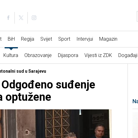
t
BiH
Regija
Svijet
Sport
Intervjui
Magazin
Kultura
Obrazovanje
Dijaspora
Vijesti iz ZDK
Događaji
ntonalni sud u Sarajevu
: Odgođeno suđenje
a optužene
Na