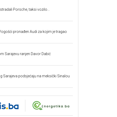
tradali Porsche, taksi vozilo...
ogošći pronađen Audi za kojim je tragao
om Sarajevu ranjen Davor Dabić
nog Sarajeva podsjećaju na meksički Sinalou