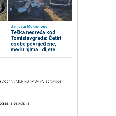
U mjestu Mokronoge
Teška nesreća kod
Tomislavgrada: Četiri
osobe povrijeđene,
među njima i dijete
a Dobrinji: MUP RS i MUP KS sprovode
oglasila se policija