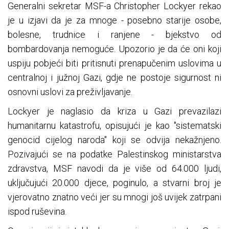
Generalni sekretar MSF-a Christopher Lockyer rekao
je u izjavi da je za mnoge - posebno starije osobe,
bolesne, trudnice i ranjene - bjekstvo od
bombardovanja nemoguće. Upozorio je da će oni koji
uspiju pobjeći biti pritisnuti prenapučenim uslovima u
centralnoj i južnoj Gazi, gdje ne postoje sigurnost ni
osnovni uslovi za preživljavanje.
Lockyer je naglasio da kriza u Gazi prevazilazi
humanitarnu katastrofu, opisujući je kao "sistematski
genocid cijelog naroda" koji se odvija nekažnjeno.
Pozivajući se na podatke Palestinskog ministarstva
zdravstva, MSF navodi da je više od 64.000 ljudi,
uključujući 20.000 djece, poginulo, a stvarni broj je
vjerovatno znatno veći jer su mnogi još uvijek zatrpani
ispod ruševina.