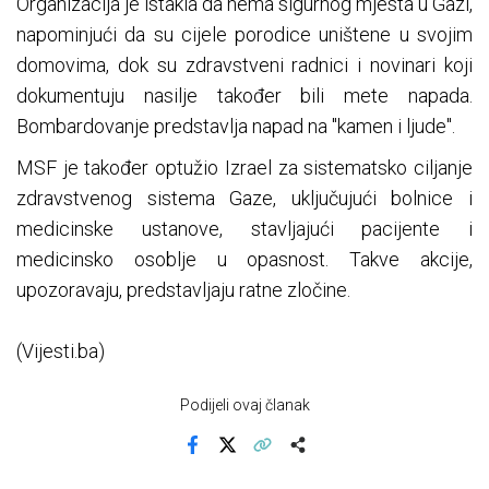
Organizacija je istakla da nema sigurnog mjesta u Gazi,
napominjući da su cijele porodice uništene u svojim
domovima, dok su zdravstveni radnici i novinari koji
dokumentuju nasilje također bili mete napada.
Bombardovanje predstavlja napad na "kamen i ljude".
MSF je također optužio Izrael za sistematsko ciljanje
zdravstvenog sistema Gaze, uključujući bolnice i
medicinske ustanove, stavljajući pacijente i
medicinsko osoblje u opasnost. Takve akcije,
upozoravaju, predstavljaju ratne zločine.
(Vijesti.ba)
Podijeli ovaj članak
Facebook
X
Kopiraj link
Više