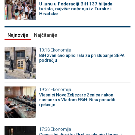
U junu u Federaciji BiH 137 hiljada
turista, najviše noćenja iz Turske i
Hrvatske
Najnovije
Najčitanije
10:18
Ekonomija
BiH zvanično aplicirala za pristupanje SEPA
području
19:32
Ekonomija
Vlasnici Nove Željezare Zenica nakon
sastanka s Vladom FBiH: Nisu ponudili
rješenje
17:38
Ekonomija
Generalni direktor Pretisa okupio Upravu i