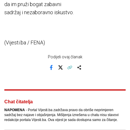
da im pruži bogat zabavni
sadržaj i nezaboravno iskustvo.
(Vijesti.ba / FENA)
Podijeli ovaj članak
Facebook
X
Kopiraj link
Više
Chat čitatelja
NAPOMENA
- Portal Vijesti.ba zadržava pravo da obriše neprimjeren
sadržaj bez najave i objašnjenja. Mišljenja iznešena u chatu nisu stavovi
redakcije portala Vijesti.ba. Ova vijest je sada dostupna samo za čitanje.