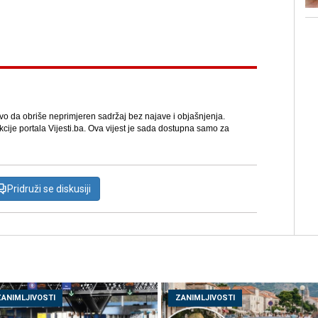
avo da obriše neprimjeren sadržaj bez najave i objašnjenja.
kcije portala Vijesti.ba. Ova vijest je sada dostupna samo za
Pridruži se diskusiji
ZANIMLJIVOSTI
ZANIMLJIVOSTI