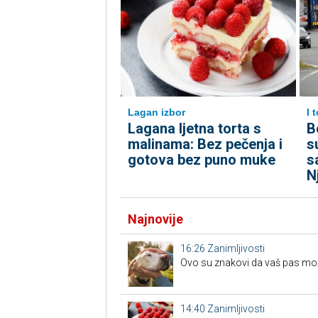
Lagan izbor
I 
Lagana ljetna torta s
B
malinama: Bez pečenja i
s
gotova bez puno muke
s
N
Najnovije
16:26
Zanimljivosti
Ovo su znakovi da vaš pas možd
14:40
Zanimljivosti