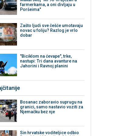
farmerkama, a oni divljaju u
Poršeima"
Zašto ljudi sve češće umotavaju
novac u foliju? Razlog je vrlo
dobar
"Biciklom na ćevape", trke,
nastupi: Tri dana avanture na
Jahorini i Ravnoj planini
jčitanije
Bosanac zaboravio suprugu na
granici, samo nastavio voziti za
Njemačku bez nje
Sin hrvatske voditeljice odbio