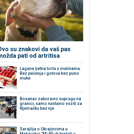
Ovo su znakovi da vaš pas
možda pati od artritisa
Lagana ljetna torta s malinama:
Bez pečenja i gotova bez puno
muke
Bosanac zaboravio suprugu na
granici, samo nastavio voziti za
Njemačku bez nje
Sarajlija o Ukrajincima u
Makarskoj "Mi 90-ih bježali u