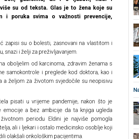
više su od teksta. Glas je to žena koje su
 i poruka svima o važnosti prevencije,
vić zapisi su o bolesti, zasnovani na vlastitom i
u, snazi i želji za preživljavanjem.
ama oboljelim od karcinoma, zdravim ženama s
ne samokontrole i preglede kod doktora, kao i
 a željom za životom svjedočile su neopisivu
Na
počela pisati u vrijeme pandemije, nakon što je
e emocije a bez ambicije da ta knjiga ugleda
životnom periodu Eldini je najviše pomogla
elja, ali i ljekari i ostalo medicinsko osoblje koji
ili olakšali onkološkim pacijentima.