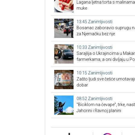
Lagana ljetna torta s malinama
muke
13:45
Zanimljivosti
Bosanac zaboravio suprugu na 
za Njemačku bez nje
10:33
Zanimljivosti
Sarajlija o Ukrajincima u Makars
farmerkama, a oni divljaju u P
10:15
Zanimljivosti
Zašto ljudi sve češće umotavaju
dobar
08:52
Zanimljivosti
"Biciklom na ćevape", trke, nas
Jahorini i Ravnoj planini