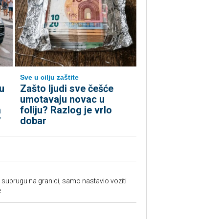
Sve u cilju zaštite
u
Zašto ljudi sve češće
umotavaju novac u
a
foliju? Razlog je vrlo
"
dobar
suprugu na granici, samo nastavio voziti
e