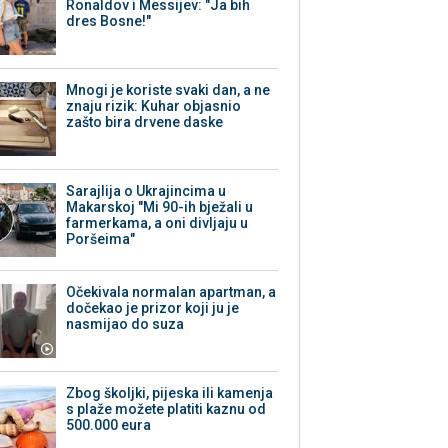
Ronaldov i Messijev: "Ja bih
dres Bosne!"
Mnogi je koriste svaki dan, a ne
znaju rizik: Kuhar objasnio
zašto bira drvene daske
Sarajlija o Ukrajincima u
Makarskoj "Mi 90-ih bježali u
farmerkama, a oni divljaju u
Poršeima"
Očekivala normalan apartman, a
dočekao je prizor koji ju je
nasmijao do suza
Zbog školjki, pijeska ili kamenja
s plaže možete platiti kaznu od
500.000 eura