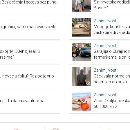
: Bez pečenja i gotova bez puno
Sin hrvatske voditel
Bosne!"
Zanimljivosti
granici, samo nastavio voziti
Mnogi je koriste sva
zašto bira drvene d
Zanimljivosti
koj "Mi 90-ih bježali u
Sarajlija o Ukrajinc
oršeima"
farmerkama, a oni d
Zanimljivosti
 novac u foliju? Razlog je vrlo
Očekivala normalan a
nasmijao do suza
Zanimljivosti
tupi: Tri dana avanture na
Zbog školjki, pijesk
500.000 eura