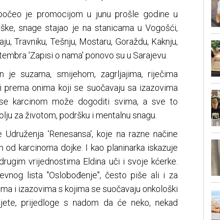
apočeo je promocijom u junu prošle godine u
drške, snage stajao je na stanicama u Vogošći,
ju, Travniku, Tešnju, Mostaru, Goraždu, Kaknju,
eptembra 'Zapisi o nama' ponovo su u Sarajevu.
n je suzama, smijehom, zagrljajima, riječima
avi prema onima koji se suočavaju sa izazovima
a se karcinom može dogoditi svima, a sve to
volju za životom, podršku i mentalnu snagu.
je Udruženja 'Renesansa', koje na razne načine
 od karcinoma dojke. I kao planinarka iskazuje
i drugim vrijednostima Eldina uči i svoje kćerke.
vnog lista "Oslobođenje", često piše ali i za
ma i izazovima s kojima se suočavaju onkološki
avjete, prijedloge s nadom da će neko, nekad