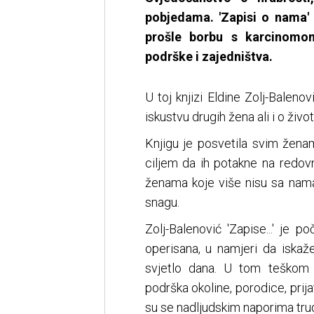
pobjedama. 'Zapisi o nama' 
prošle borbu s karcinomom
podrške i zajedništva.
U toj knjizi Eldine Zolj-Baleno
iskustvu drugih žena ali i o život
Knjigu je posvetila svim žen
ciljem da ih potakne na redov
ženama koje više nisu sa nama
snagu.
Zolj-Balenović 'Zapise...' je 
operisana, u namjeri da iskaž
svjetlo dana. U tom teškom 
podrška okoline, porodice, prijat
su se nadljudskim naporima trud