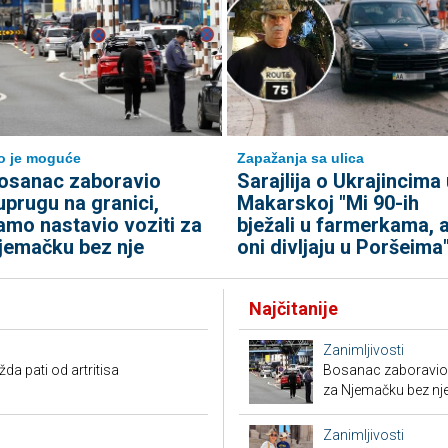
to je moguće
Zapažanja sa ulica
osanac zaboravio
Sarajlija o Ukrajincima 
uprugu na granici,
Makarskoj "Mi 90-ih
amo nastavio voziti za
bježali u farmerkama, 
jemačku bez nje
oni divljaju u Poršeima
Najčitanije
Zanimljivosti
a pati od artritisa
Bosanac zaboravio 
za Njemačku bez nj
Zanimljivosti