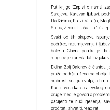
Put knjige 'Zapisi o nama' z
Sarajevu. Karavan ljubavi, po
Hadžićima, Brezi, Varešu, Magla
Stocu, Zenici, Ilijašu…, a 17. s
Svaki od tih skupova ispunje
podrške, razumijevanja i ljub
bolesti. Glavna poruka je d
moguće je i prevladati uz jaku 
Eldina Zolj-Balenović članica 
pruža podršku ženama oboljelih
hrabrost, snagu i volju, a tim 
Kao novinarka sarajevskog dne
druge medije govori o problemi
pacijenti te nudi rješenja, s
pročitati, shvatiti, reagirati.