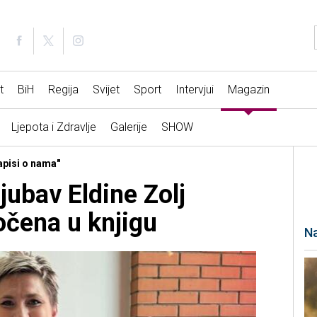
t
BiH
Regija
Svijet
Sport
Intervjui
Magazin
Ljepota i Zdravlje
Galerije
SHOW
apisi o nama"
ljubav Eldine Zolj
očena u knjigu
Na