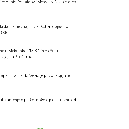
jice odbio Ronaldov i Messijev: "Ja bih dres
ki dan, a ne znaju rizik: Kuhar objasnio
aske
ima u Makarskoj "Mi 90-ih bježali u
ivljaju u Poršeima"
partman, a dočekao je prizor koji ju je
a ili kamenja s plaže možete platiti kaznu od