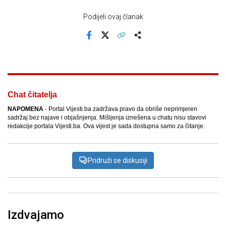
Podijeli ovaj članak
Facebook
X
Kopiraj link
Više
Chat čitatelja
NAPOMENA
- Portal Vijesti.ba zadržava pravo da obriše neprimjeren
sadržaj bez najave i objašnjenja. Mišljenja iznešena u chatu nisu stavovi
redakcije portala Vijesti.ba. Ova vijest je sada dostupna samo za čitanje.
Pridruži se diskusiji
Izdvajamo