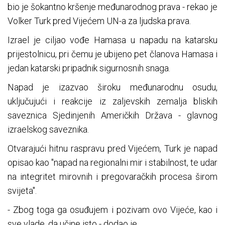
bio je šokantno kršenje međunarodnog prava - rekao je
Volker Turk pred Vijećem UN-a za ljudska prava.
Izrael je ciljao vođe Hamasa u napadu na katarsku
prijestolnicu, pri čemu je ubijeno pet članova Hamasa i
jedan katarski pripadnik sigurnosnih snaga.
Napad je izazvao široku međunarodnu osudu,
uključujući i reakcije iz zaljevskih zemalja bliskih
saveznica Sjedinjenih Američkih Država - glavnog
izraelskog saveznika.
Otvarajući hitnu raspravu pred Vijećem, Turk je napad
opisao kao "napad na regionalni mir i stabilnost, te udar
na integritet mirovnih i pregovaračkih procesa širom
svijeta".
- Zbog toga ga osuđujem i pozivam ovo Vijeće, kao i
sve vlade, da učine isto - dodao je.