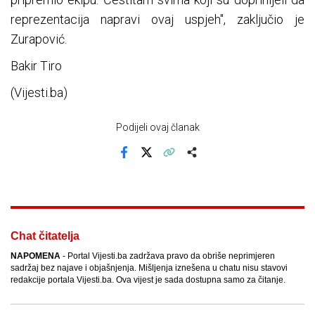
reprezentacija napravi ovaj uspjeh", zaključio je
Zurapović.
Bakir Tiro
(Vijesti.ba)
Podijeli ovaj članak
Facebook
X
Kopiraj link
Više
Chat čitatelja
NAPOMENA
- Portal Vijesti.ba zadržava pravo da obriše neprimjeren
sadržaj bez najave i objašnjenja. Mišljenja iznešena u chatu nisu stavovi
redakcije portala Vijesti.ba. Ova vijest je sada dostupna samo za čitanje.