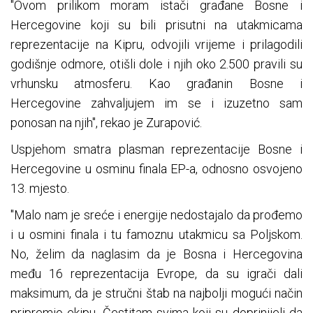
"Ovom prilikom moram istači građane Bosne i
Hercegovine koji su bili prisutni na utakmicama
reprezentacije na Kipru, odvojili vrijeme i prilagodili
godišnje odmore, otišli dole i njih oko 2.500 pravili su
vrhunsku atmosferu. Kao građanin Bosne i
Hercegovine zahvaljujem im se i izuzetno sam
ponosan na njih", rekao je Zurapović.
Uspjehom smatra plasman reprezentacije Bosne i
Hercegovine u osminu finala EP-a, odnosno osvojeno
13. mjesto.
"Malo nam je sreće i energije nedostajalo da prođemo
i u osmini finala i tu famoznu utakmicu sa Poljskom.
No, želim da naglasim da je Bosna i Hercegovina
među 16 reprezentacija Evrope, da su igrači dali
maksimum, da je stručni štab na najbolji mogući način
pripremio ekipu. Čestitam svima koji su doprinijeli da