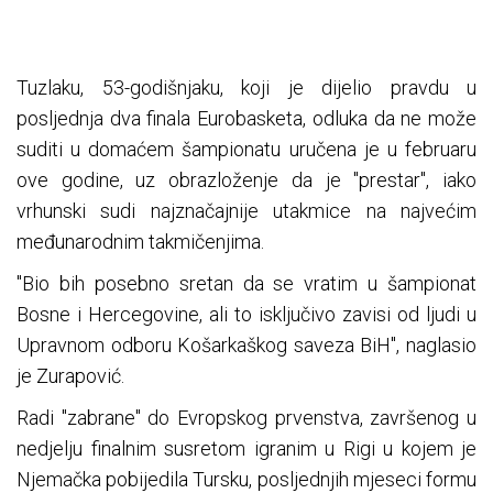
Tuzlaku, 53-godišnjaku, koji je dijelio pravdu u
posljednja dva finala Eurobasketa, odluka da ne može
suditi u domaćem šampionatu uručena je u februaru
ove godine, uz obrazloženje da je "prestar", iako
vrhunski sudi najznačajnije utakmice na najvećim
međunarodnim takmičenjima.
"Bio bih posebno sretan da se vratim u šampionat
Bosne i Hercegovine, ali to isključivo zavisi od ljudi u
Upravnom odboru Košarkaškog saveza BiH", naglasio
je Zurapović.
Radi "zabrane" do Evropskog prvenstva, završenog u
nedjelju finalnim susretom igranim u Rigi u kojem je
Njemačka pobijedila Tursku, posljednjih mjeseci formu