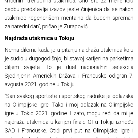
kritičnim trenucima utakmica. Ono što za mene kao
osobu predstavlja izazov jeste činjenica da se nakon
utakmice regenerišem mentalno da budem spreman
za naredni dan", pričao je Zurapović.
Najdraža utakmica u Tokiju
Nema dilemu kada je u pitanju najdraža utakmica koju
je sudio u dugogodišnjoj blistavoj karijeri na parketima
diljem svijeta. To je duel nacionalnih selekcija
Sjedinjenih Američkih Država i Francuske odigran 7.
avgusta 2021. godine u Tokiju.
"San svakog sportiste i sportskog radnike je odlazaka
na Olimpijske igre. Tako i moj odlazak na Olimpijske
igre u Tokio 2021. godine. I zato, mogu reći da mi je
najdraža utakmica u karijeri finale OI u Tokiju između
SAD i Francuske. Otići prvi put na Olimpijske igre i