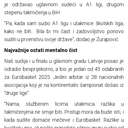
je održavao uglavnom sudeći u A1 ligi, drugom
stepenu takmičenja u BiH.
"Pa, kada sam sudio A1 ligu i utakmice školskih liga,
kako ne bih... Bila bi mi čast i zadovoljstvo ponovo
suditi u prvenstvu svoje države", dodao je Zurapović.
Najvažnije ostati mentalno čist
Naš sudija i u finalu u glavnom gradu Latvije posao je
odradio besprijekorno, a bio je jedan od 45 odabranih
za Eurobasket 2025. Jedini arbitar iz 28 nacionalnih
asocijacija koji je na kontinentalni šampionat došao iz
"druge lige".
"Nama, službenim licima utakmica razlika u
takmičenjima ne smije biti. Pristup mora da bude isti, i
kada sudite domaće mečeve i Eurobasket. Razlike u
kvalitetu ima, ali pošto pripadate elitnoj grupi sudija od