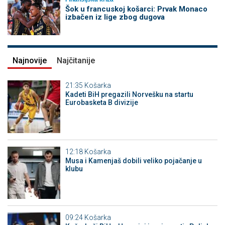
Šok u francuskoj košarci: Prvak Monaco
izbačen iz lige zbog dugova
Najnovije
Najčitanije
21:35
Košarka
Kadeti BiH pregazili Norvešku na startu
Eurobasketa B divizije
12:18
Košarka
Musa i Kamenjaš dobili veliko pojačanje u
klubu
09:24
Košarka