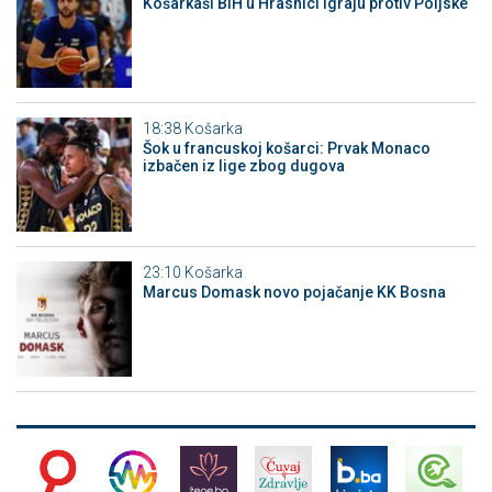
Košarkaši BiH u Hrasnici igraju protiv Poljske
18:38
Košarka
Šok u francuskoj košarci: Prvak Monaco
izbačen iz lige zbog dugova
23:10
Košarka
Marcus Domask novo pojačanje KK Bosna