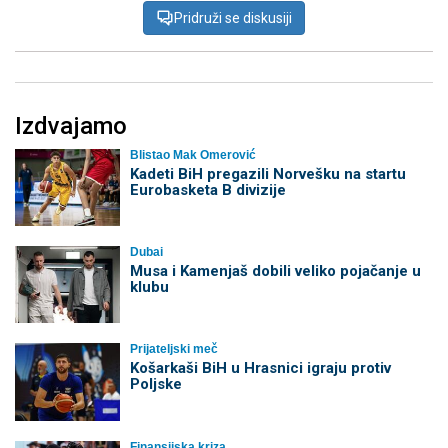
Pridruži se diskusiji
Izdvajamo
Blistao Mak Omerović
Kadeti BiH pregazili Norvešku na startu
Eurobasketa B divizije
Dubai
Musa i Kamenjaš dobili veliko pojačanje u
klubu
Prijateljski meč
Košarkaši BiH u Hrasnici igraju protiv
Poljske
Finansijska kriza