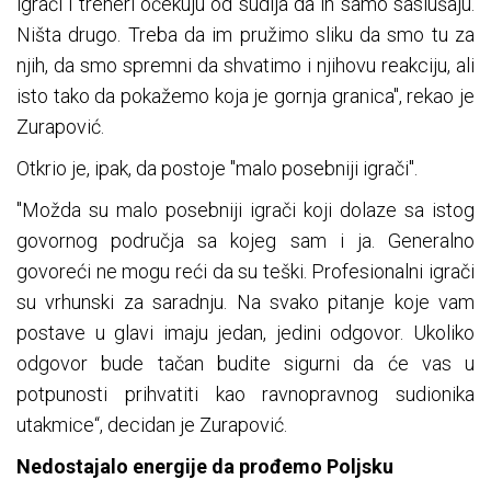
igrači i treneri očekuju od sudija da ih samo saslušaju.
Ništa drugo. Treba da im pružimo sliku da smo tu za
njih, da smo spremni da shvatimo i njihovu reakciju, ali
isto tako da pokažemo koja je gornja granica", rekao je
Zurapović.
Otkrio je, ipak, da postoje "malo posebniji igrači".
"Možda su malo posebniji igrači koji dolaze sa istog
govornog područja sa kojeg sam i ja. Generalno
govoreći ne mogu reći da su teški. Profesionalni igrači
su vrhunski za saradnju. Na svako pitanje koje vam
postave u glavi imaju jedan, jedini odgovor. Ukoliko
odgovor bude tačan budite sigurni da će vas u
potpunosti prihvatiti kao ravnopravnog sudionika
utakmice“, decidan je Zurapović.
Nedostajalo energije da prođemo Poljsku