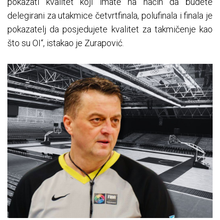
pokazati kvalitet koji imate na način da budete
delegirani za utakmice četvrtfinala, polufinala i finala je
pokazatelj da posjedujete kvalitet za takmičenje kao
što su OI“, istakao je Zurapović.