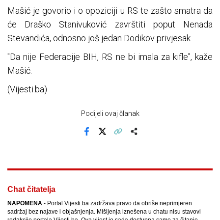
Mašić je govorio i o opoziciji u RS te zašto smatra da
će Draško Stanivuković završtiti poput Nenada
Stevandića, odnosno još jedan Dodikov privjesak.
"Da nije Federacije BIH, RS ne bi imala za kifle", kaže
Mašić.
(Vijesti.ba)
Podijeli ovaj članak
Facebook
X
Kopiraj link
Više
Chat čitatelja
NAPOMENA
- Portal Vijesti.ba zadržava pravo da obriše neprimjeren
sadržaj bez najave i objašnjenja. Mišljenja iznešena u chatu nisu stavovi