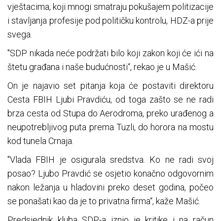
vještacima, koji mnogi smatraju pokušajem politizacije
i stavljanja profesije pod političku kontrolu, HDZ-a prije
svega.
"SDP nikada neće podržati bilo koji zakon koji će ići na
štetu građana i naše budućnosti“, rekao je u Mašić.
On je najavio set pitanja koja će postaviti direktoru
Cesta FBIH Ljubi Pravdiću, od toga zašto se ne radi
brza cesta od Stupa do Aerodroma, preko urađenog a
neupotrebljivog puta prema Tuzli, do horora na mostu
kod tunela Crnaja.
"Vlada FBIH je osigurala sredstva. Ko ne radi svoj
posao? Ljubo Pravdić se osjetio konačno odgovornim
nakon ležanja u hladovini preko deset godina, počeo
se ponašati kao da je to privatna firma“, kaže Mašić.
Predsjednik kluba SDP-a iznio je kritike i na račun