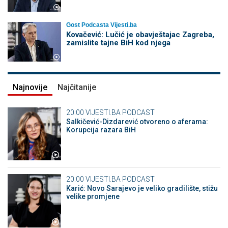
Gost Podcasta Vijesti.ba
Kovačević: Lučić je obavještajac Zagreba,
zamislite tajne BiH kod njega
Najnovije
Najčitanije
20:00
VIJESTI.BA PODCAST
Salkičević-Dizdarević otvoreno o aferama:
Korupcija razara BiH
20:00
VIJESTI.BA PODCAST
Karić: Novo Sarajevo je veliko gradilište, stižu
velike promjene