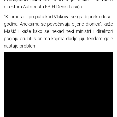
direktora Autocesta FBIH Denis Lasića.
"Kilometar i po puta kod Vlakova se gradi preko deset
godina. Aneksima se povećavaju cijene dionica“, kaže
Mašić i kaže kako se nekad neki ministri i direktori
počinju družiti s onima kojima dodjeljuju tendere gdje
nastaje problem.