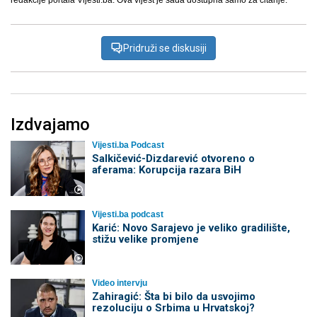
redakcije portala Vijesti.ba. Ova vijest je sada dostupna samo za čitanje.
Pridruži se diskusiji
Izdvajamo
Vijesti.ba Podcast
Salkičević-Dizdarević otvoreno o
aferama: Korupcija razara BiH
Vijesti.ba podcast
Karić: Novo Sarajevo je veliko gradilište,
stižu velike promjene
Video intervju
Zahiragić: Šta bi bilo da usvojimo
rezoluciju o Srbima u Hrvatskoj?