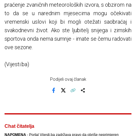
praćenje zvaničnih meteoroloških izvora, s obzirom na
to da se u narednim mjesecima mogu očekivati
vremenski uslovi koji bi mogli otežati saobraćaj i
svakodnevni život. Ako ste ljubitelj snijega i zimskih
sportova onda nema sumnje - imate se čemu radovati
ove sezone.
(Vijesti.ba)
Podijeli ovaj članak
Facebook
X
Kopiraj link
Više
Chat čitatelja
NAPOMENA
- Portal Vijesti.ba zadržava pravo da obriše neprimjeren