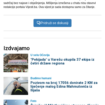
sadržaj bez najave i objašnjenja. Mišljenja iznešena u chatu nisu stavovi
redakcije portala Vijesti.ba. Ova vijest je sada dostupna samo za čitanje.
Pridruži se diskusiji
Izdvajamo
U selu Oćevija
"Pekijada" u Varešu okupila 37 ekipa iz
četiri države regiona
Budimo humani
Pozivom na broj 17056 donirate 2 KM za
liječenje malog Edina Mahmutovića iz
Ilijaša
Foto