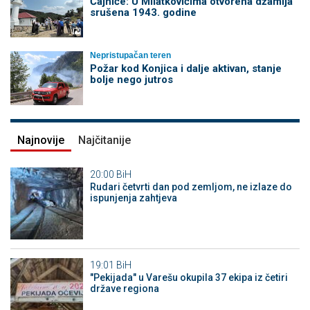
Čajniče: U Milatkovićima otvorena džamija
srušena 1943. godine
Nepristupačan teren
Požar kod Konjica i dalje aktivan, stanje
bolje nego jutros
Najnovije
Najčitanije
20:00
BiH
Rudari četvrti dan pod zemljom, ne izlaze do
ispunjenja zahtjeva
19:01
BiH
"Pekijada" u Varešu okupila 37 ekipa iz četiri
države regiona