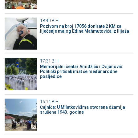
18:40
BiH
Pozivom na broj 17056 donirate 2 KM za
liječenje malog Edina Mahmutovića iz Ilijaša
17:31
BiH
Memorijalni centar Amidžiću i Cvijanović:
Politički pritisak imat će međunarodne
posljedice
16:14
BiH
Čajniče: U Milatkovićima otvorena džamija
srušena 1943. godine